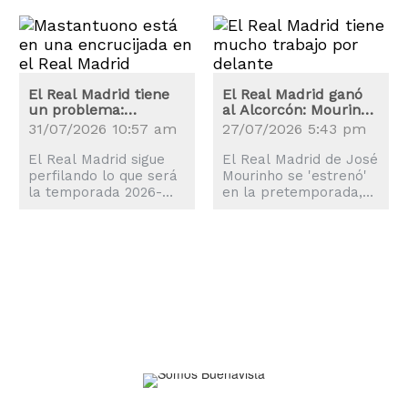
a las órdenes de José
Mourinho.
El Real Madrid tiene
El Real Madrid ganó
un problema:
al Alcorcón: Mourinho
Mastantuono
tiene mucho trabajo
31/07/2026 10:57 am
27/07/2026 5:43 pm
preocupa en el
por delante
Bernabéu
El Real Madrid sigue
El Real Madrid de José
perfilando lo que será
Mourinho se 'estrenó'
la temporada 2026-
en la pretemporada,
2027, aunque el
aunque el partido con
nombre de Franco
el Alcorcón dejó claro
Mastantuono continúa
que aún hay mucho por
en el ojo del huracán.
mejorar.