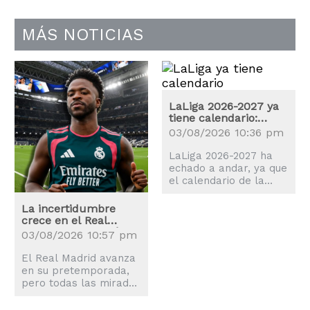
MÁS NOTICIAS
LaLiga 2026-2027 ya
tiene calendario:
estas son las fechas
03/08/2026 10:36 pm
claves
LaLiga 2026-2027 ha
echado a andar, ya que
el calendario de la
nueva temporada es
una realidad y el balón
La incertidumbre
comenzará a rodar el
crece en el Real
proximo 14 de agosto.
Madrid: ¿Renovará
03/08/2026 10:57 pm
Vinicius?
El Real Madrid avanza
en su pretemporada,
pero todas las miradas
están en Vinicius Jr.,
quien ya se ha puesto