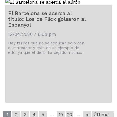
El Barcelona se acerca al
título: Los de Flick golearon al
Espanyol
12/04/2026 / 6:08 pm
Hay tardes que no se explican solo con
el marcador y esta es un ejemplo de
ello, ya que el derbi ha dejado mucho
más que un 4-1 a favor del Barcelona.
1
2
3
4
5
...
10
20
...
»
Última