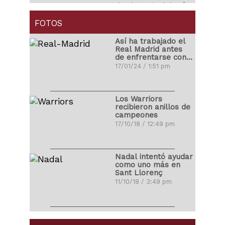
Ibrahimovic debutó
con golazo en la
MLS
FOTOS
01/04/18 / 4:14 pm
Así ha trabajado el
Real Madrid antes
de enfrentarse con
Carlos Correa
el Atleti
17/01/24 / 1:51 pm
propuso matrimonio
a su novia
03/11/17 / 10:48 pm
Los Warriors
recibieron anillos de
campeones
Ronald Vargas se
17/10/18 / 12:49 pm
fracturó la tibia y el
peroné
22/10/17 / 10:08 pm
Nadal intentó ayudar
como uno más en
Sant Llorenç
Miguel Cabrera
11/10/18 / 3:49 pm
protagonizó pelea
ante los Yankees
26/08/17 / 10:35 am
LeBron James
debutó con Los