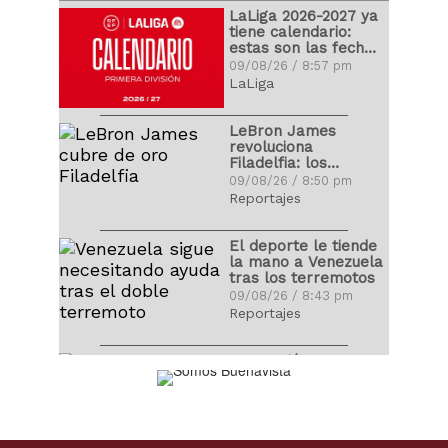
Fernando Alonso la
LaLiga 2026-2027 ya
Fórmula 1 se despide
tiene calendario:
por las vacaciones
30/07/17 / 5:32 pm
estas son las fechas
Lineup de Venezuela,
claves
09/08/26 / 8:57 pm
con fuerza
LaLiga
descomunal
Cristiano Ronaldo
09/03/17 / 11:37 pm
publicó fotografía
LeBron James
con sus hijos recién
revoluciona
nacidos
29/06/17 / 8:40 pm
Filadelfia: los
Clásico Mundial de
precios de las
09/08/26 / 8:50 pm
Béisbol levanta el
entradas se
Reportajes
telón con claros
disparan
Juan Arango recibió
favoritos
09/03/17 / 11:32 pm
homenaje de la
El deporte le tiende
Vinotinto
la mano a Venezuela
09/06/17 / 8:33 am
tras los terremotos
09/08/26 / 8:43 pm
Reportajes
Conmoción en
Argentina: Murió
Jorge Messi
09/08/26 / 8:36 pm
Actualidad