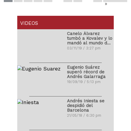
»
VIDEOS
Canelo Álvarez
tumbó a Kovalev y lo
mandó al mundo de
los sueños
03/11/19 / 3:27 pm
Eugenio Suárez
superó récord de
Andrés Galarraga
19/09/19 / 5:13 pm
Andrés Iniesta se
despidió del
Barcelona
21/05/18 / 6:30 pm