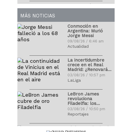
76 venezolanos
saltan desde hoy al
terreno de las
MÁS NOTICIAS
Con mural de
Grandes Ligas
02/04/17 / 5:48 pm
Fernando Alonso la
Conmoción en
Fórmula 1 se despide
Argentina: Murió
por las vacaciones
30/07/17 / 5:32 pm
Jorge Messi
Lineup de Venezuela,
09/08/26 / 6:46 am
con fuerza
Actualidad
descomunal
Cristiano Ronaldo
09/03/17 / 11:37 pm
publicó fotografía
La incertidumbre
con sus hijos recién
crece en el Real
nacidos
29/06/17 / 8:40 pm
Madrid: ¿Renovará
Clásico Mundial de
Vinicius?
03/08/26 / 10:57 pm
Béisbol levanta el
LaLiga
telón con claros
Juan Arango recibió
favoritos
09/03/17 / 11:32 pm
homenaje de la
LeBron James
Vinotinto
revoluciona
09/06/17 / 8:33 am
Filadelfia: los
precios de las
03/08/26 / 10:50 pm
entradas se
Reportajes
disparan
El deporte le tiende