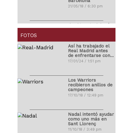
Barcelona
21/05/18 / 6:30 pm
Ibrahimovic debutó
con golazo en la
MLS
FOTOS
01/04/18 / 4:14 pm
Así ha trabajado el
Real Madrid antes
de enfrentarse con
Carlos Correa
el Atleti
17/01/24 / 1:51 pm
propuso matrimonio
a su novia
03/11/17 / 10:48 pm
Los Warriors
recibieron anillos de
campeones
Ronald Vargas se
17/10/18 / 12:49 pm
fracturó la tibia y el
peroné
22/10/17 / 10:08 pm
Nadal intentó ayudar
como uno más en
Sant Llorenç
Miguel Cabrera
11/10/18 / 3:49 pm
protagonizó pelea