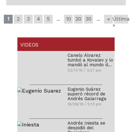
1
2
3
4
5
...
10
20
30
...
»
Última
»
VIDEOS
Canelo Álvarez
tumbó a Kovalev y lo
mandó al mundo de
los sueños
03/11/19 / 3:27 pm
Eugenio Suárez
superó récord de
Andrés Galarraga
19/09/19 / 5:13 pm
Andrés Iniesta se
despidió del