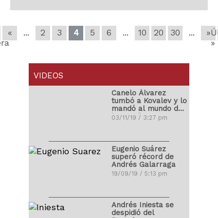
«
...
2
3
4
5
6
...
10
20
30
...
»
Ú
era
»
VIDEOS
Canelo Álvarez
tumbó a Kovalev y lo
mandó al mundo de
los sueños
03/11/19 / 3:27 pm
Eugenio Suárez
superó récord de
Andrés Galarraga
19/09/19 / 5:13 pm
Andrés Iniesta se
despidió del