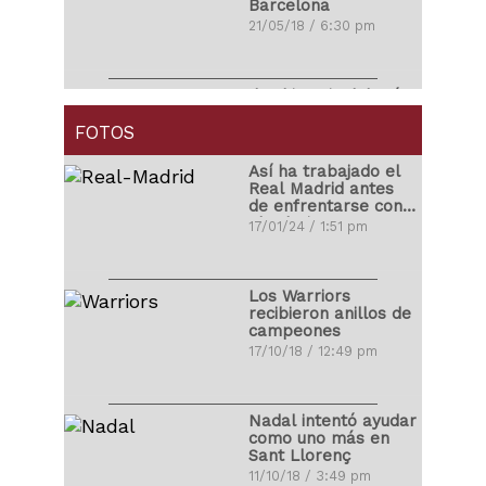
Barcelona
21/05/18 / 6:30 pm
Ibrahimovic debutó
con golazo en la
MLS
FOTOS
01/04/18 / 4:14 pm
Así ha trabajado el
Real Madrid antes
de enfrentarse con
Carlos Correa
el Atleti
17/01/24 / 1:51 pm
propuso matrimonio
a su novia
03/11/17 / 10:48 pm
Los Warriors
recibieron anillos de
campeones
Ronald Vargas se
17/10/18 / 12:49 pm
fracturó la tibia y el
peroné
22/10/17 / 10:08 pm
Nadal intentó ayudar
como uno más en
Sant Llorenç
Miguel Cabrera
11/10/18 / 3:49 pm