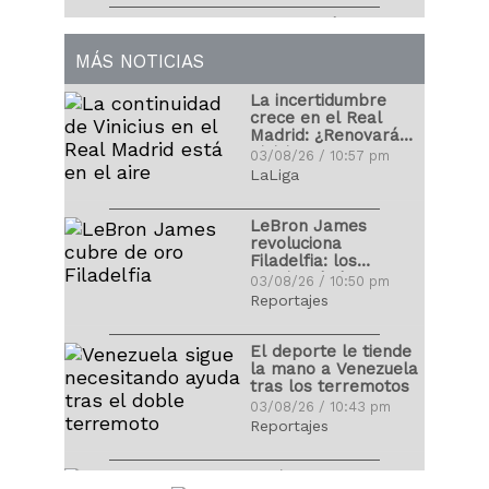
03/04/18 / 8:54 pm
76 venezolanos
saltan desde hoy al
terreno de las
MÁS NOTICIAS
Con mural de
Grandes Ligas
02/04/17 / 5:48 pm
Fernando Alonso la
La incertidumbre
Fórmula 1 se despide
crece en el Real
por las vacaciones
30/07/17 / 5:32 pm
Madrid: ¿Renovará
Lineup de Venezuela,
Vinicius?
03/08/26 / 10:57 pm
con fuerza
LaLiga
descomunal
Cristiano Ronaldo
09/03/17 / 11:37 pm
publicó fotografía
LeBron James
con sus hijos recién
revoluciona
nacidos
29/06/17 / 8:40 pm
Filadelfia: los
Clásico Mundial de
precios de las
03/08/26 / 10:50 pm
Béisbol levanta el
entradas se
Reportajes
telón con claros
disparan
Juan Arango recibió
favoritos
09/03/17 / 11:32 pm
homenaje de la
El deporte le tiende
Vinotinto
la mano a Venezuela
09/06/17 / 8:33 am
tras los terremotos
03/08/26 / 10:43 pm
Reportajes
LaLiga 2026-2027 ya