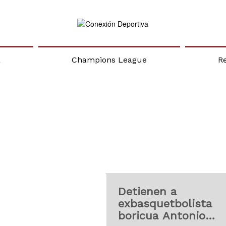
a
Champions League
R
Detienen a
exbasquetbolista
boricua Antonio