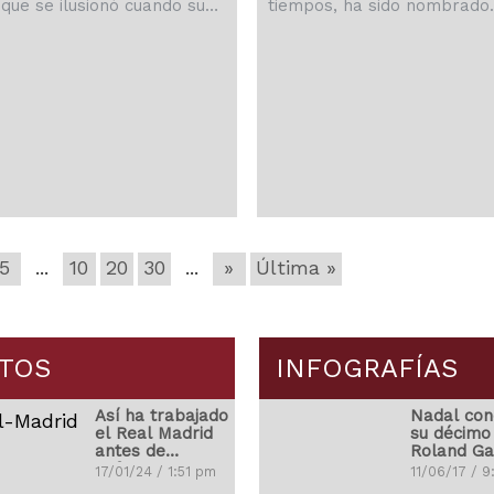
 que se ilusionó cuando supo
tiempos, ha sido nombrado
u equipo estaba entre los
embajador global de la Cop
esados en Kyrie Irving y que
Mundo de Baloncesto 2023,
 un disgusto cuando vio al
arrancará dentro de 200 dí
cerrar su acuerdo con los
Filipinas, Japón e Indonesia
s Mavericks, porque tenía
 que su fichaje ayudaría a
ngelinos a competir por el
.
5
...
10
20
30
...
»
Última »
TOS
INFOGRAFÍAS
Así ha trabajado
Nadal con
el Real Madrid
su décimo
antes de
Roland Ga
enfrentarse con
17/01/24 / 1:51 pm
11/06/17 / 
el Atleti