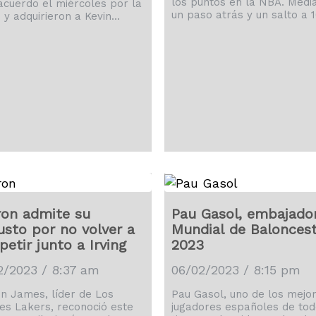
los puntos en la NBA. Medi
acuerdo el miércoles por la
un paso atrás y un salto a 1
 y adquirieron a Kevin
segundos de que concluyera
t, 13 veces seleccionado
tercer periodo del partido 
el Juego de las Estrellas,
martes ante el Thunder de
s Nets de Brooklyn, según
Oklahoma City, el astro de 
s reportes. Los medios, que
Lakers de Los Ángeles lleg
an fuentes no identificadas,
38.388 unidades de por vida
ue los Suns añadirían a
quebrando el récord que K
t a un cinco titular que ya
Abdul-Jabbar había ostent
ye a Chris Paul y Devin
durante casi cuatro décadas
r, además de Deander
James estiró los brazos y [
. Phoenix envió a Cam […]
on admite su
Pau Gasol, embajador
usto por no volver a
Mundial de Balonces
etir junto a Irving
2023
2/2023 / 8:37 am
06/02/2023 / 8:15 pm
n James, líder de Los
Pau Gasol, uno de los mejo
es Lakers, reconoció este
jugadores españoles de tod