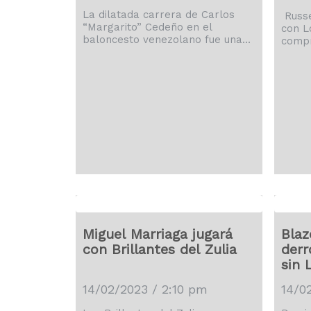
La dilatada carrera de Carlos
Russe
“Margarito” Cedeño en el
con L
baloncesto venezolano fue unas
compr
de los artífices en el cambio de
equip
rumbo de los Brillantes del Zulia
millo
en la temporada pasada luego
este 
de su llegada vía cambio. Y es
telev
por ello que, la gerencia zuliana
Westb
volvió a confiar en el histórico
confi
baloncestista oriental para la
que p
zafra de 2023 de la Superliga
vivie
Profesional de Baloncesto.
acuer
“Margarito” promedió unos
con P
interesantes 6.4 puntos con […]
en lo
así c
Westb
Miguel Marriaga jugará
Blaz
con Brillantes del Zulia
derr
sin 
14/02/2023 / 2:10 pm
14/0