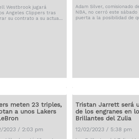
Adam Silver, comisionado de
ll Westbrook jugará
NBA, no cerró este sábado 
os Angeles Clippers tras
puerta a la posibilidad de q
ar su contrato a su actual
franquicias de la liga y equi
o, Utah Jazz, por 47
internacionales -por ejemp
nes de dólares, informó
la Euroliga- compitan en el
lunes la cadena de
futuro en un torneo oficial 
isión ESPN. El agente de
mitad del calendario. Silver
rook, Jeff Schwartz,
compareció ante los medio
rmó a ESPN la operación
durante el All-Star de la N
ermitirá al base seguir
que se está celebrando este
ndo en Los Ángeles. El
de semana en Salt Lake Cit
do reunirá a Westbrook
(Utah, EE.UU.). A la pregun
aul George, con quien jugó
[…]
s Oklahoma City Thunder,
omo con Kawhi Leonard.
rook, de 34 años de […]
ers meten 23 triples,
Tristan Jarrett será 
otan a unos Lakers
de los engranes en l
LeBron
Brillantes del Zulia
2/2023 / 2:03 pm
12/02/2023 / 5:38 pm