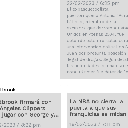
Látimer por posesi
22/02/2023 / 6:25 pm
de drogas
El exbasquetbolista
puertorriqueño Antonio "Puru
Látimer, miembro de la
escuadra que derrotó a Esta
Unidos en Atenas 2004, fue
detenido este miércoles dur
una intervención policial en 
Juan por presunta posesión
ilegal de drogas. Según deta
las autoridades en una escue
nota, Látimer fue detenido "
una intervención" en el
residencial público (barriada
popular) Luis Lloréns Torres,
donde este se crió y celebra
La NBA no cierra la
brook firmará con
clínicas de baloncesto para
puerta a que sus
Angeles Clippers
niños y…
franquicias se midan
 jugar con George y
equipos de la Eurolig
nard
19/02/2023 / 7:11 pm
2/2023 / 8:22 pm