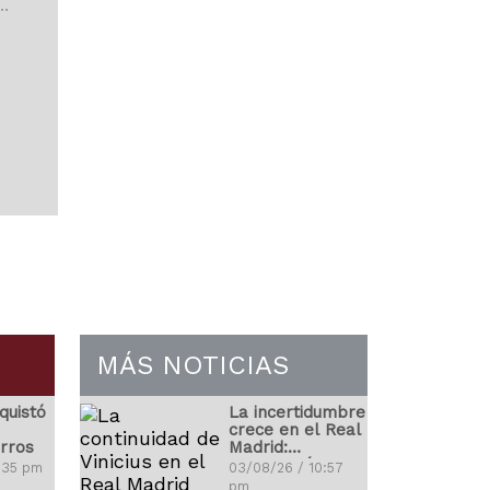
a del
 que
as en
.
MÁS NOTICIAS
quistó
La incertidumbre
crece en el Real
rros
Madrid:
¿Renovará
9:35 pm
03/08/26 / 10:57
Vinicius?
pm