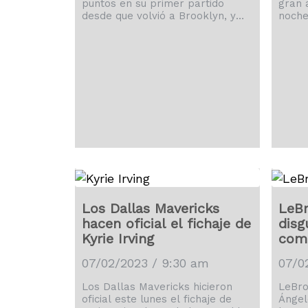
puntos en su primer partido
gran 
desde que volvió a Brooklyn, y
noche
los Nets vencieron el jueves 116-
Duran
106 a los Bulls de Chicago, horas
para 
después de enviar a su
de lo
superastro Kevin Durant con
vario
destino a Phoenix.
citab
dijo q
Duran
inclu
Booke
Ayton
Los Dallas Mavericks
LeBr
hacen oficial el fichaje de
disg
Kyrie Irving
comp
07/02/2023 / 9:30 am
07/0
Los Dallas Mavericks hicieron
LeBro
oficial este lunes el fichaje de
Ángel