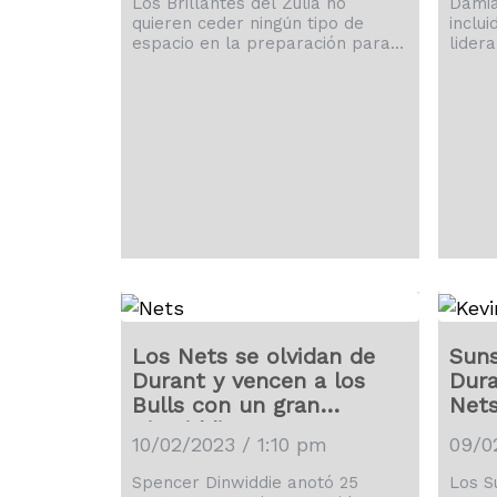
Los Brillantes del Zulia no
Damia
quieren ceder ningún tipo de
inclui
espacio en la preparación para
lidera
la temporada de 2023 de la
Portla
Superliga Profesional de
lunes
Baloncesto y anuncia la
Ángel
contratación del espigado y
máxim
exselección nacional zuliano
de la
Miguel Marriaga. El exjugador de
juego
los Trotamundos de Carabobo
dolor 
viene de ser campeón en la
ha ju
pasada temporada con los
récor
carabobeños. Marriaga tiene una
Karee
dilatada carrera en el
pasad
baloncesto nacional luego de
debutar muy joven con […]
Los Nets se olvidan de
Suns
Durant y vencen a los
Dura
Bulls con un gran
Net
Dinwiddie
10/02/2023 / 1:10 pm
09/0
Spencer Dinwiddie anotó 25
Los S