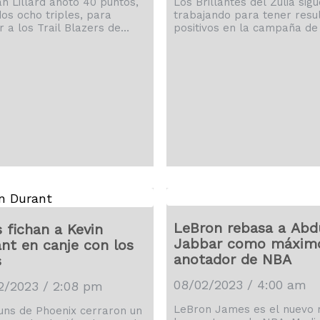
n Lillard anotó 40 puntos,
Los Brillantes del Zulia sig
dos ocho triples, para
trabajando para tener resu
r a los Trail Blazers de
positivos en la campaña de
nd a una victoria 127-115 el
de la Superliga Profesional
 sobre los Lakers de Los
Baloncesto y es por ello qu
es. LeBron James, el
anunciaron a Tristan Jarret
o anotador de la historia
como el primer refuerzo
 NBA, se perdió su tercer
importado. Jarrett ha venid
 seguido con los Lakers por
trabajando fuertemente pa
en el tobillo izquierdo. No
lo mejor de si en la SPB, si
gado desde que batió el
esta una de las más fuertes
d de anotaciones de
continente sudamericano. E
m Abdul-Jabbar el martes
basketero viene de jugar en
o […]
planeta de los gigantes […]
LeBron rebasa a Abd
 fichan a Kevin
Jabbar como máxim
nt en canje con los
anotador de NBA
s
08/02/2023 / 4:00 am
2/2023 / 2:08 pm
LeBron James es el nuevo 
uns de Phoenix cerraron un