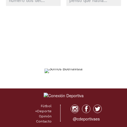
número dos del
pensó que había
mundo, venció este
ganado recién el juego,
sábado por 6-7 (2), 7-5
al recibir un boleto con
y 6-0 al chileno
las bases llenas. Dio
Nicolás Jarry en
unos pasos a la inicial,
semifinales del Abierto
con el bate aún en la
de Río de Janeiro y
mano, cuando el
avanzó a la final del
umpire John Libka
torneo brasileño, en la
cantó el tercer strike.
que se medirá el
El juego terminó.
domingo al británico
Conley pensaba
Cameron Norrie. La
aparentemente que se
final del único torneo
le había otorgado de
ATP 500 de
manera automática la
Sudamérica reunirá a
cuarta bola por una
los dos mismos
infracción del pitcher.
tenistas que disputaron
“¿Yo?”, preguntó
el domingo pasado la...
después, tan...
Fútbol
+Deporte
Opinión
@cdeportivaes
Contacto