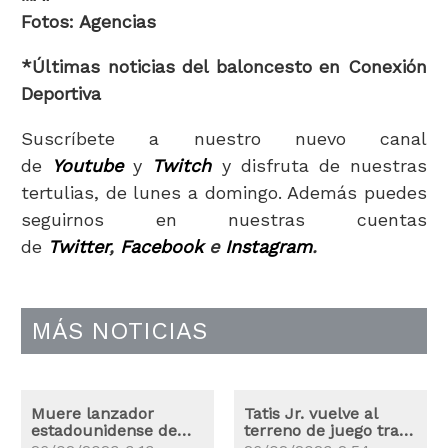
Fotos: Agencias
*Últimas noticias del baloncesto en Conexión
Deportiva
Suscríbete a nuestro nuevo canal
de
Youtube
y
Twitch
y disfruta de nuestras
tertulias, de lunes a domingo. Además puedes
seguirnos en nuestras cuentas
de
Twitter
,
Facebook
e
Instagram
.
MÁS NOTICIAS
Muere lanzador
Tatis Jr. vuelve al
estadounidense de
terreno de juego tras
Saraperos y
lesión y suspensión