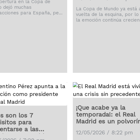
bertura en la Copa de
 dejó muchas
La Copa de Mundo ya está a
facciones para España, pero
vuelta de la esquina, por lo
én para todos los que
la emoción continúa crecie
añaron a los de Luis de la
entre los aficionados, aunq
e.
habrán sonadas ausencias.
¡Que acabe ya la
temporada!: el Real
s son los 7
Madrid es un polvorí
isitos para
entarse a las
12/05/2026 / 8:22 pm
ciones a presidente