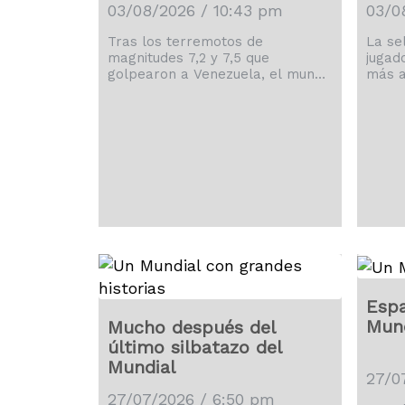
03/08/2026 / 10:43 pm
03/0
Tras los terremotos de
La se
magnitudes 7,2 y 7,5 que
jugad
golpearon a Venezuela, el mundo
más a
del deporte también se movilizó
Mundi
para ayudar a los afectados.
Argen
Espa
Mund
Mucho después del
último silbatazo del
Mundial
27/0
27/07/2026 / 6:50 pm