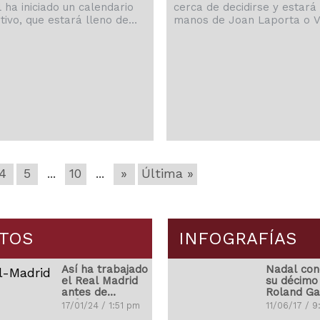
l ha iniciado un calendario
cerca de decidirse y estará
tivo, que estará lleno de
manos de Joan Laporta o V
es eventos durante los
Font, candidatos a la presid
mos 12 meses.
del equipo azulgrana.
4
5
...
10
...
»
Última »
TOS
INFOGRAFÍAS
Así ha trabajado
Nadal con
el Real Madrid
su décimo
antes de
Roland Ga
enfrentarse con
17/01/24 / 1:51 pm
11/06/17 / 
el Atleti