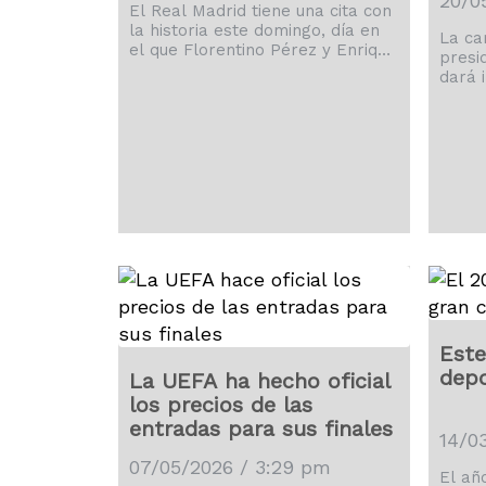
20/0
del 
El Real Madrid tiene una cita con
la historia este domingo, día en
La ca
el que Florentino Pérez y Enrique
presi
Riquelme vivirán en las urnas una
dará 
batalla inolvidable.
de un
hacer
Este
depo
La UEFA ha hecho oficial
los precios de las
entradas para sus finales
14/0
07/05/2026 / 3:29 pm
El añ