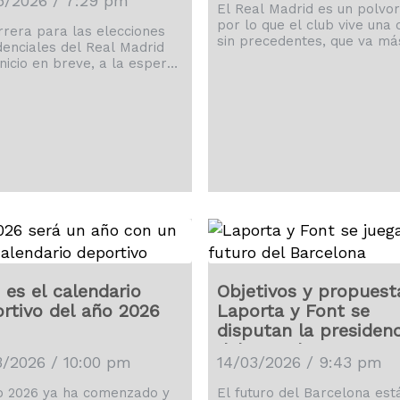
5/2026 / 7:29 pm
Real Madrid
El Real Madrid es un polvor
por lo que el club vive una c
rrera para las elecciones
sin precedentes, que va má
denciales del Real Madrid
de lo que sucede sobre el
inicio en breve, a la espera
terreno de juego.
 candidato que le pueda
 frente a Florentino Pérez.
 es el calendario
Objetivos y propuest
rtivo del año 2026
Laporta y Font se
disputan la presidenc
del Barcelona
3/2026 / 10:00 pm
14/03/2026 / 9:43 pm
o 2026 ya ha comenzado y
El futuro del Barcelona es