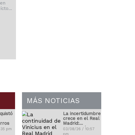
 en
íctor
encia
MÁS NOTICIAS
quistó
La incertidumbre
crece en el Real
rros
Madrid:
¿Renovará
9:35 pm
03/08/26 / 10:57
Vinicius?
pm