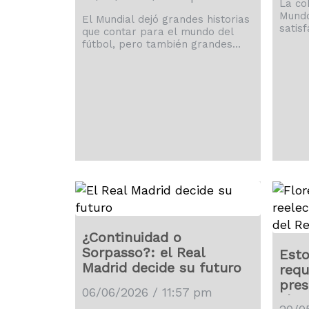
La co
Mundo
El Mundial dejó grandes historias
satis
que contar para el mundo del
tambi
fútbol, pero también grandes
acomp
experiencias para todos los que
Fuent
le siguieron de cerca.
¿Continuidad o
Sorpasso?: el Real
Esto
Madrid decide su futuro
requ
pres
06/06/2026 / 11:57 pm
elec