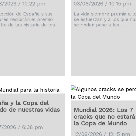
8/2026 / 10:22 pm
03/08/2026 / 10:15 pm
lección de España y sus
La vida siempre premia a l
ores recibirán el premio
se esfuerzan y a los que nu
lto de las historia de los
se rinden pese a las
ales, superando al de
adversidades, algo que ha
tina en Qatar 2022.
demostrado Luis de la Fuen
ña y la Copa del
o de nuestras vidas
Mundial 2026: Los 7
cracks que no estará
la Copa de Mundo
7/2026 / 6:36 pm
12/06/2026 / 12:15 pm