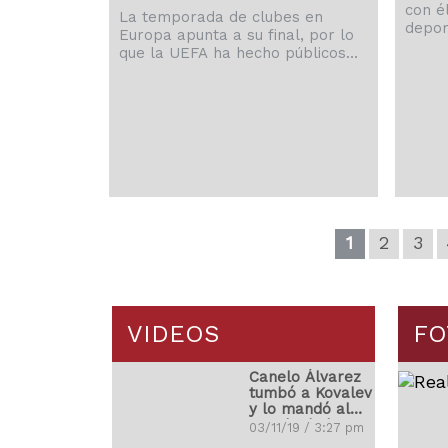
con é
La temporada de clubes en
depor
Europa apunta a su final, por lo
grand
que la UEFA ha hecho públicos
próxi
los precios de las entradas para
su partidos más decisivos.
1
2
3
VIDEOS
FO
Canelo Álvarez
tumbó a Kovalev
y lo mandó al
mundo de los
03/11/19 / 3:27 pm
sueños