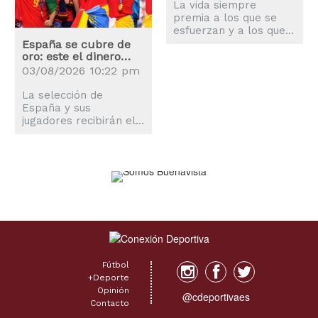
La vida siempre
premia a los que se
esfuerzan y a los que
nunca se rinden pese a
España se cubre de
oro: este el dinero
las adversidades, algo
que recibirán la
que ha demostrado
03/08/2026 10:22 pm
selección y los
Luis de la Fuente
jugadores
La selección de
España y sus
jugadores recibirán el
premio más alto de las
historia de los
Mundiales, superando
al de Argentina en
Qatar 2022.
Fútbol
+Deporte
Opinión
@cdeportivaes
Contacto