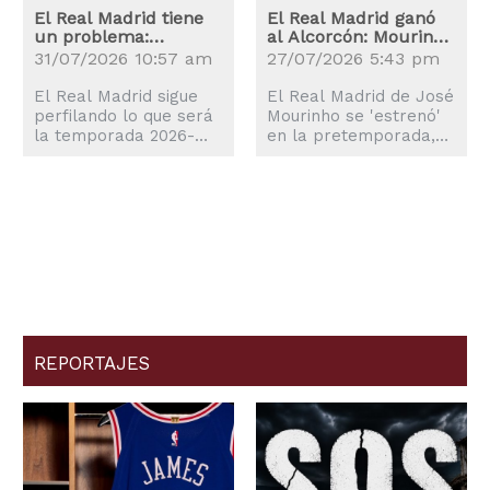
El Real Madrid tiene
El Real Madrid ganó
un problema:
al Alcorcón: Mourinho
Mastantuono
tiene mucho trabajo
31/07/2026 10:57 am
27/07/2026 5:43 pm
preocupa en el
por delante
Bernabéu
El Real Madrid sigue
El Real Madrid de José
perfilando lo que será
Mourinho se 'estrenó'
la temporada 2026-
en la pretemporada,
2027, aunque el
aunque el partido con
nombre de Franco
el Alcorcón dejó claro
Mastantuono continúa
que aún hay mucho por
en el ojo del huracán.
mejorar.
REPORTAJES