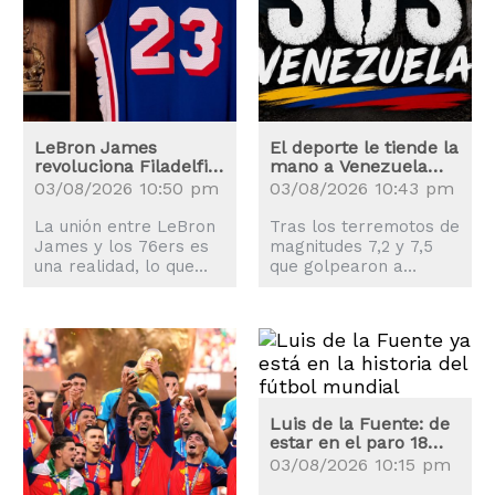
LeBron James
El deporte le tiende la
revoluciona Filadelfia:
mano a Venezuela
los precios de las
tras los terremotos
03/08/2026 10:50 pm
03/08/2026 10:43 pm
entradas se disparan
La unión entre LeBron
Tras los terremotos de
James y los 76ers es
magnitudes 7,2 y 7,5
una realidad, lo que
que golpearon a
explica la revolución
Venezuela, el mundo
que ha sufrido la
del deporte también
ciudad de Philadelphia.
se movilizó para
ayudar a los
afectados.
Luis de la Fuente: de
estar en el paro 18
meses a campeón del
03/08/2026 10:15 pm
mundo