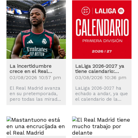
La incertidumbre
LaLiga 2026-2027 ya
crece en el Real
tiene calendario:
Madrid: ¿Renovará
estas son las fechas
03/08/2026 10:57 pm
03/08/2026 10:36 pm
Vinicius?
claves
El Real Madrid avanza
LaLiga 2026-2027 ha
en su pretemporada,
echado a andar, ya que
pero todas las miradas
el calendario de la
están en Vinicius Jr.,
nueva temporada es
quien ya se ha puesto
una realidad y el balón
a las órdenes de José
comenzará a rodar el
Mourinho.
proximo 14 de agosto.