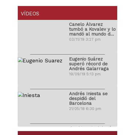
VÍDEOS
Canelo Álvarez
tumbó a Kovalev y lo
mandó al mundo de
los sueños
03/11/19 3:27 pm
Eugenio Suárez
superó récord de
Andrés Galarraga
19/09/19 5:13 pm
Andrés Iniesta se
despidió del
Barcelona
21/05/18 6:30 pm
Ibrahimovic debutó
con golazo en la