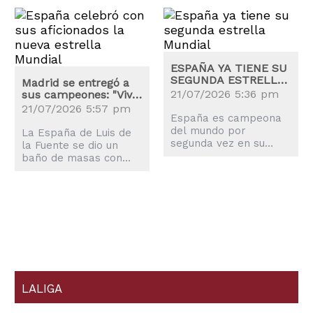
al torneo liguero 2026-
2027.
ESPAÑA YA TIENE SU
SEGUNDA ESTRELLA
Madrid se entregó a
MUNDIAL
21/07/2026 5:36 pm
sus campeones: "Viva
el Rey y viva España"
21/07/2026 5:57 pm
España es campeona
del mundo por
La España de Luis de
segunda vez en su
la Fuente se dio un
historia, algo que ha
baño de masas con
llegado tras una
más de 2 millones de
prórroga eterna y un
aficionados que
solitario gol de Ferran
llenaron las calles de
Torres.
Madrid.
LALIGA