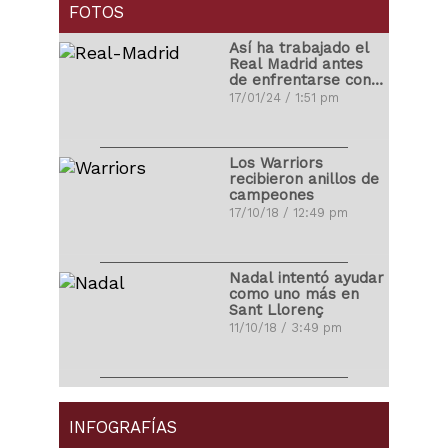
MLS
FOTOS
01/04/18 4:14 pm
Así ha trabajado el
Real Madrid antes
de enfrentarse con
Carlos Correa
el Atleti
17/01/24 / 1:51 pm
propuso matrimonio
a su novia
03/11/17 10:48 pm
Los Warriors
recibieron anillos de
campeones
Ronald Vargas se
17/10/18 / 12:49 pm
fracturó la tibia y el
peroné
22/10/17 10:08 pm
Nadal intentó ayudar
como uno más en
Sant Llorenç
Miguel Cabrera
11/10/18 / 3:49 pm
protagonizó pelea
ante los Yankees
26/08/17 10:35 am
LeBron James
debutó con Los
Ángeles Lakers
INFOGRAFÍAS
Neymar se peleó
01/10/18 / 4:27 pm