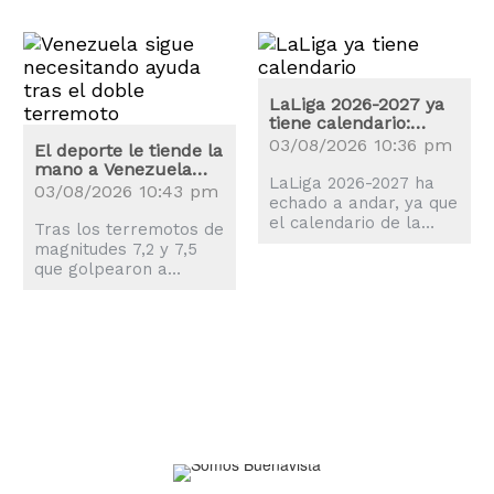
LaLiga 2026-2027 ya
tiene calendario:
estas son las fechas
03/08/2026 10:36 pm
El deporte le tiende la
claves
mano a Venezuela
LaLiga 2026-2027 ha
tras los terremotos
03/08/2026 10:43 pm
echado a andar, ya que
el calendario de la
Tras los terremotos de
nueva temporada es
magnitudes 7,2 y 7,5
una realidad y el balón
que golpearon a
comenzará a rodar el
Venezuela, el mundo
proximo 14 de agosto.
del deporte también
se movilizó para
ayudar a los
afectados.