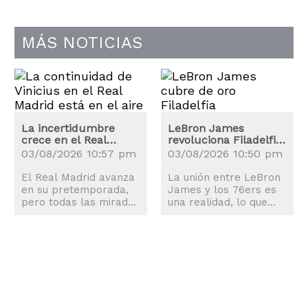
MÁS NOTICIAS
La incertidumbre
LeBron James
crece en el Real
revoluciona Filadelfia:
Madrid: ¿Renovará
los precios de las
03/08/2026 10:57 pm
03/08/2026 10:50 pm
Vinicius?
entradas se disparan
El Real Madrid avanza
La unión entre LeBron
en su pretemporada,
James y los 76ers es
pero todas las miradas
una realidad, lo que
están en Vinicius Jr.,
explica la revolución
quien ya se ha puesto
que ha sufrido la
a las órdenes de José
ciudad de Philadelphia.
Mourinho.