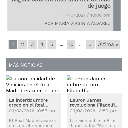
de juego
11/10/2021 / 10:06 pm
POR MARÍA VIRGINIA ÁLVAREZ
1
2
3
4
5
...
10
...
»
Última »
MÁS NOTICIAS
La incertidumbre
LeBron James
crece en el Real
revoluciona Filadelfia:
Madrid: ¿Renovará
los precios de las
03/08/2026 10:57 pm
03/08/2026 10:50 pm
Vinicius?
entradas se disparan
El Real Madrid avanza
La unión entre LeBron
en su pretemporada,
James y los 76ers es