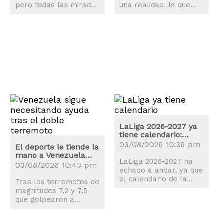
pero todas las miradas
una realidad, lo que
están en Vinicius Jr.,
explica la revolución
quien ya se ha puesto
que ha sufrido la
a las órdenes de José
ciudad de Philadelphia.
Mourinho.
LaLiga 2026-2027 ya
tiene calendario:
estas son las fechas
03/08/2026 10:36 pm
El deporte le tiende la
claves
mano a Venezuela
LaLiga 2026-2027 ha
tras los terremotos
03/08/2026 10:43 pm
echado a andar, ya que
el calendario de la
Tras los terremotos de
nueva temporada es
magnitudes 7,2 y 7,5
una realidad y el balón
que golpearon a
comenzará a rodar el
Venezuela, el mundo
proximo 14 de agosto.
del deporte también