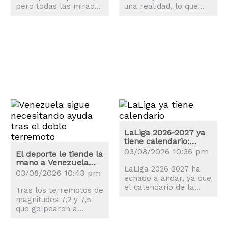
pero todas las miradas
una realidad, lo que
están en Vinicius Jr.,
explica la revolución
quien ya se ha puesto
que ha sufrido la
a las órdenes de José
ciudad de Philadelphia.
Mourinho.
LaLiga 2026-2027 ya
tiene calendario:
estas son las fechas
03/08/2026 10:36 pm
El deporte le tiende la
claves
mano a Venezuela
LaLiga 2026-2027 ha
tras los terremotos
03/08/2026 10:43 pm
echado a andar, ya que
el calendario de la
Tras los terremotos de
nueva temporada es
magnitudes 7,2 y 7,5
una realidad y el balón
que golpearon a
comenzará a rodar el
Venezuela, el mundo
proximo 14 de agosto.
del deporte también