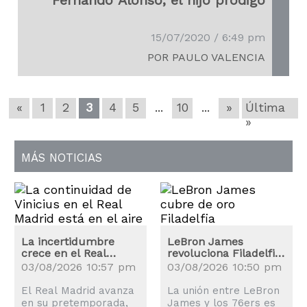
15/07/2020 / 6:49 pm
POR PAULO VALENCIA
«
1
2
3
4
5
...
10
...
»
Última
»
MÁS NOTICIAS
La incertidumbre
LeBron James
crece en el Real
revoluciona Filadelfia:
Madrid: ¿Renovará
los precios de las
03/08/2026 10:57 pm
03/08/2026 10:50 pm
Vinicius?
entradas se disparan
El Real Madrid avanza
La unión entre LeBron
en su pretemporada,
James y los 76ers es