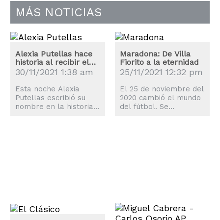
MÁS NOTICIAS
Alexia Putellas hace
Maradona: De Villa
historia al recibir el
Fiorito a la eternidad
Balón de Oro
30/11/2021 1:38 am
25/11/2021 12:32 pm
Esta noche Alexia
El 25 de noviembre del
Putellas escribió su
2020 cambió el mundo
nombre en la historia
del fútbol. Se
del fútbol mundial al
entristeció, se nubló,
recibir el Balón de Oro.
pero, sobre todo, se
Pasaron 61 años para
conmocionó. Se iba el
que nuevamente un
genio del fútbol
español levantara el
mundial, se iba para
trofeo. El primero fue
siempre Diego
Luis Suárez, también
Armando Maradona. Su
jugador del Barcelona
vida, llena de buenos y
en 1960. Para darle
malos momentos, de
más poesía a la
altibajos, de polémicas
historia, lo ganó el día
fuera y dentro de la
que el Barça
cancha marcaron un