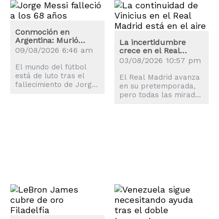
Conmoción en
Argentina: Murió
La incertidumbre
Jorge Messi
09/08/2026 6:46 am
crece en el Real
Madrid: ¿Renovará
03/08/2026 10:57 pm
El mundo del fútbol
Vinicius?
está de luto tras el
El Real Madrid avanza
fallecimiento de Jorge
en su pretemporada,
Messi, padre Lionel
pero todas las miradas
Messi, lo que ha
están en Vinicius Jr.,
conmocionado a todos.
quien ya se ha puesto
a las órdenes de José
Mourinho.