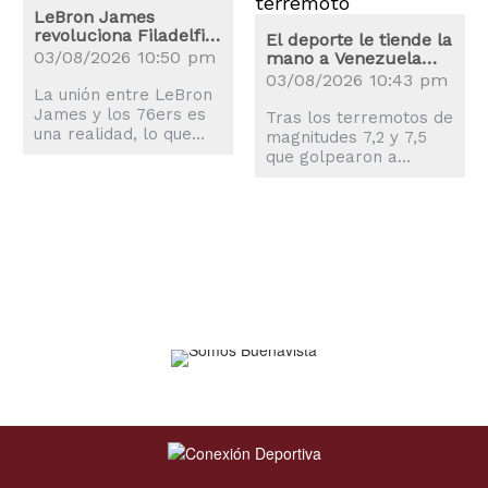
LeBron James
revoluciona Filadelfia:
El deporte le tiende la
los precios de las
03/08/2026 10:50 pm
mano a Venezuela
entradas se disparan
tras los terremotos
03/08/2026 10:43 pm
La unión entre LeBron
James y los 76ers es
Tras los terremotos de
una realidad, lo que
magnitudes 7,2 y 7,5
explica la revolución
que golpearon a
que ha sufrido la
Venezuela, el mundo
ciudad de Philadelphia.
del deporte también
se movilizó para
ayudar a los
afectados.