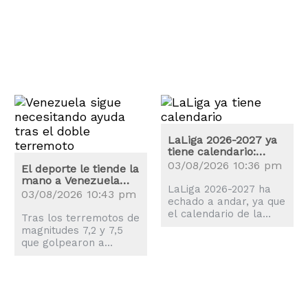
a las órdenes de José
ciudad de Philadelphia.
Mourinho.
LaLiga 2026-2027 ya
tiene calendario:
estas son las fechas
03/08/2026 10:36 pm
El deporte le tiende la
claves
mano a Venezuela
LaLiga 2026-2027 ha
tras los terremotos
03/08/2026 10:43 pm
echado a andar, ya que
el calendario de la
Tras los terremotos de
nueva temporada es
magnitudes 7,2 y 7,5
una realidad y el balón
que golpearon a
comenzará a rodar el
Venezuela, el mundo
proximo 14 de agosto.
del deporte también
se movilizó para
ayudar a los
afectados.