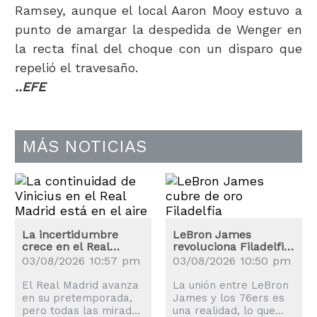
Ramsey, aunque el local Aaron Mooy estuvo a
punto de amargar la despedida de Wenger en
la recta final del choque con un disparo que
repelió el travesaño.
..EFE
MÁS NOTICIAS
La incertidumbre
LeBron James
crece en el Real
revoluciona Filadelfia:
Madrid: ¿Renovará
los precios de las
03/08/2026 10:57 pm
03/08/2026 10:50 pm
Vinicius?
entradas se disparan
El Real Madrid avanza
La unión entre LeBron
en su pretemporada,
James y los 76ers es
pero todas las miradas
una realidad, lo que