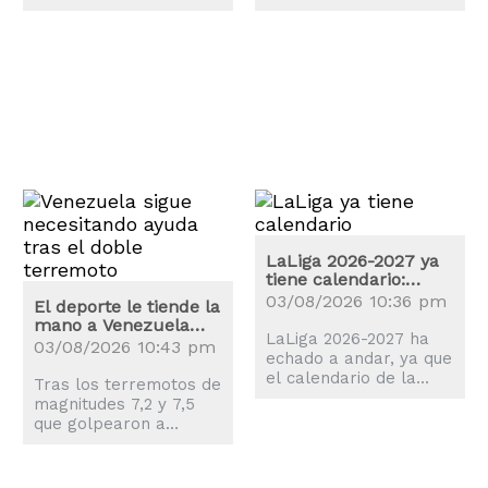
están en Vinicius Jr.,
explica la revolución
quien ya se ha puesto
que ha sufrido la
a las órdenes de José
ciudad de Philadelphia.
Mourinho.
LaLiga 2026-2027 ya
tiene calendario:
estas son las fechas
03/08/2026 10:36 pm
El deporte le tiende la
claves
mano a Venezuela
LaLiga 2026-2027 ha
tras los terremotos
03/08/2026 10:43 pm
echado a andar, ya que
el calendario de la
Tras los terremotos de
nueva temporada es
magnitudes 7,2 y 7,5
una realidad y el balón
que golpearon a
comenzará a rodar el
Venezuela, el mundo
proximo 14 de agosto.
del deporte también
se movilizó para