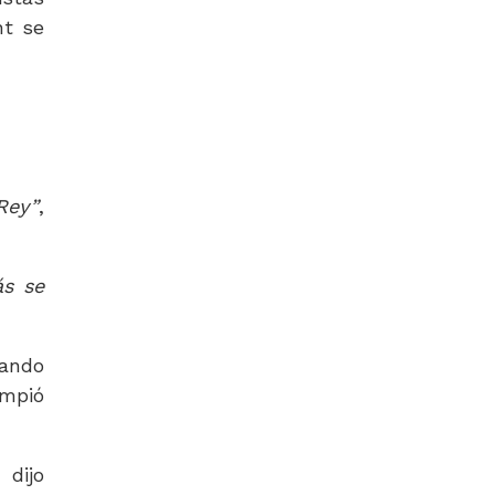
nt se
Rey”
,
ás se
ando
impió
, dijo