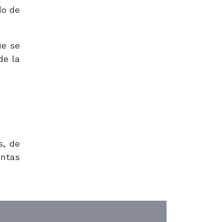
do de
ue se
de la
s, de
ntas