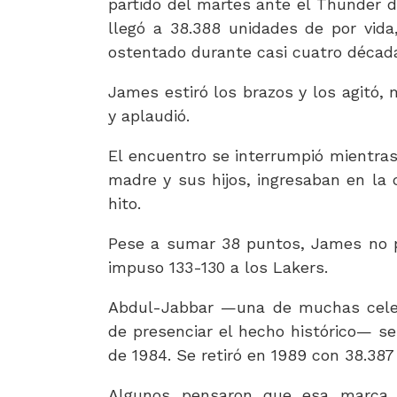
partido del martes ante el Thunder d
llegó a 38.388 unidades de por vid
ostentado durante casi cuatro décad
James estiró los brazos y los agitó,
y aplaudió.
El encuentro se interrumpió mientras
madre y sus hijos, ingresaban en l
hito.
Pese a sumar 38 puntos, James no pu
impuso 133-130 a los Lakers.
Abdul-Jabbar —una de muchas celeb
de presenciar el hecho histórico— se 
de 1984. Se retiró en 1989 con 38.387
Algunos pensaron que esa marca d