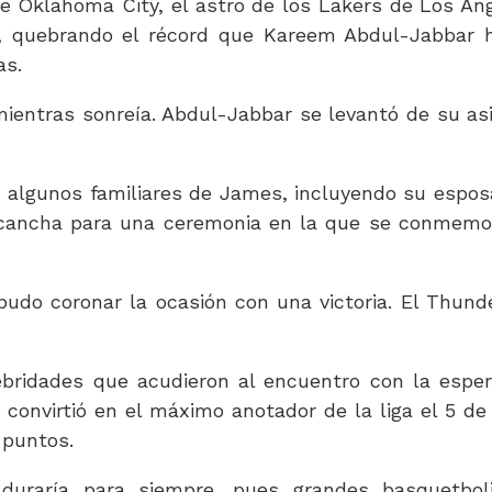
e Oklahoma City, el astro de los Lakers de Los Án
a, quebrando el récord que Kareem Abdul-Jabbar 
as.
 mientras sonreía. Abdul-Jabbar se levantó de su as
 algunos familiares de James, incluyendo su espos
a cancha para una ceremonia en la que se conmemo
do coronar la ocasión con una victoria. El Thund
ridades que acudieron al encuentro con la espe
convirtió en el máximo anotador de la liga el 5 de 
 puntos.
uraría para siempre, pues grandes basquetboli