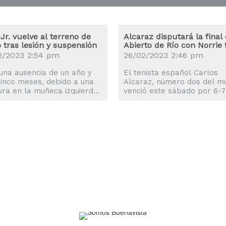
 Jr. vuelve al terreno de
Alcaraz disputará la final
 tras lesión y suspensión
Abierto de Río con Norrie 
eliminar a Jarry
2/2023 2:54 pm
26/02/2023 2:46 pm
una ausencia de un año y
El tenista español Carlos
cinco meses, debido a una
Alcaraz, número dos del m
ura en la muñeca izquierda
venció este sábado por 6-7 
na suspensión de 80 juegos
7-5 y 6-0 al chileno Nicolás
opaje, el dominicano
Jarry en semifinales del Ab
ndo Tatis Jr. disputará su
de Río de Janeiro y avanzó 
r partido con los Padres
final del torneo brasileño, 
n Diego. La fecha clave
que se medirá el domingo a
que suceda sería el
británico Cameron Norrie. 
mo martes, cuando el
final del único torneo ATP 
o se enfrente a los
de Sudamérica reunirá a lo
tes de San Francisco en la
mismos tenistas que disput
emporada de Grandes
el domingo pasado la...
, anunció...