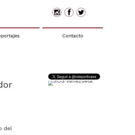
eportajes
Contacto
dor
o del