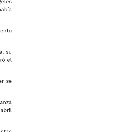
geles
había
iento
a, su
ró el
er se
ranza
abril
stas