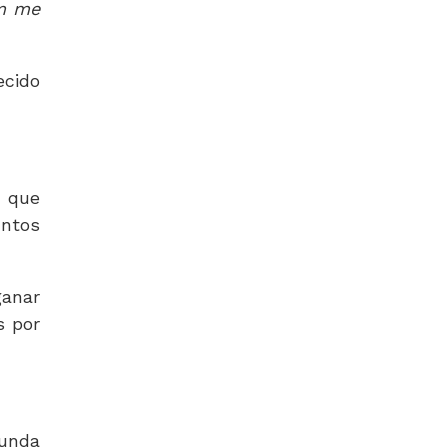
em me
ecido
o que
untos
ganar
s por
gunda