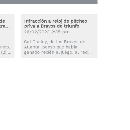
 de
Infracción a reloj de pitcheo
tras
priva a Bravos de triunfo
26/02/2023 2:35 pm
Cal Conley, de los Bravos de
undo,
Atlanta, pensó que había
(2),
ganado recién el juego, al recibir
un boleto con las bases llenas.
ierto
Dio unos pasos a la inicial, con
a la
el bate aún en la mano, cuando
en la
el umpire John Libka cantó el
l
tercer strike. El juego terminó.
La
Conley pensaba aparentemente
500
que se le había otorgado de
s dos
manera automática la cuarta
aron
bola por una infracción del
pitcher. “¿Yo?”, preguntó
después, tan...