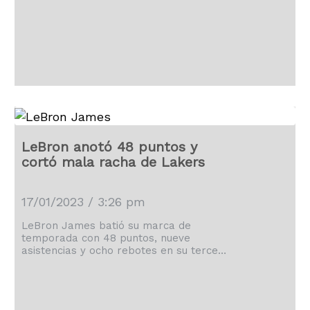
atrapó nueve rebotes y encestó 15 de 18
tiros libres antes de abandonar el juego
a falta de 2:53. Los aficionados de
Filadelfia corearon “¡MVP! ¡MVP!”
mientras él levantaba los brazos para
[…]
LeBron anotó 48 puntos y
cortó mala racha de Lakers
17/01/2023 / 3:26 pm
LeBron James batió su marca de
temporada con 48 puntos, nueve
asistencias y ocho rebotes en su tercera
noche de 40 puntos o más desde que
cumplió 38 hace menos de tres
semanas, y los Lakers de Los Ángeles
cortaron el lunes una racha de tres