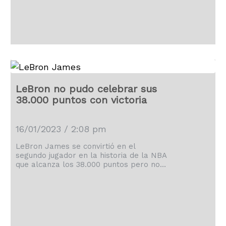
Luther King, en el que Estados Unidos
rinde homenaje a su legado, Abdul-
Jabbar publicó en sus redes sociales
una foto de 1964, […]
LeBron no pudo celebrar sus
38.000 puntos con victoria
16/01/2023 / 2:08 pm
LeBron James se convirtió en el
segundo jugador en la historia de la NBA
que alcanza los 38.000 puntos pero no
pudo celebrar este impresionante logro
con una victoria ya que Los Angeles
Lakers perdieron ante los Philadelphia
76ers en un encuentro muy igualado y
competido (112-113). Russell Westbrook
tuvo en sus manos la posesión definitiva