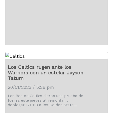
Los Ángeles vinieron desde atrás el
viernes para superar 122-121 a los
Grizzlies de Memphis, que vieron
interrumpida su seguidilla de 11 triunfos.
Los Lakers estaban 114-107 abajo en la
pizarra antes de superar a los Grizzlies
con un parcial de 15-7 en el tramo final
del encuentro. […]
Los Celtics rugen ante los
Warriors con un estelar Jayson
Tatum
20/01/2023 / 5:29 pm
Los Boston Celtics dieron una prueba de
fuerza este jueves al remontar y
doblegar 121-118 a los Golden State
Warriors en una reedición de las Finales