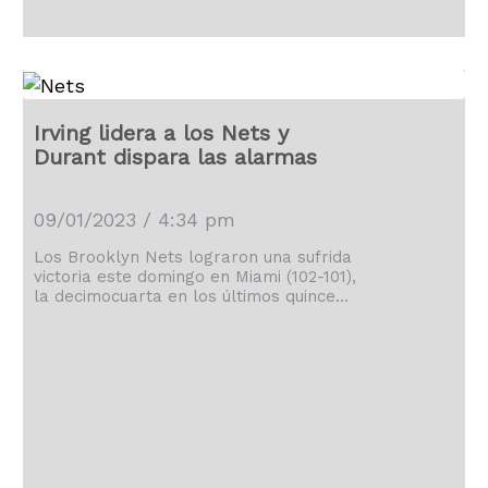
derrota de su equipo en este nuevo año
frente a unos Nuggets (27-13) […]
Irving lidera a los Nets y
Durant dispara las alarmas
09/01/2023 / 4:34 pm
Los Brooklyn Nets lograron una sufrida
victoria este domingo en Miami (102-101),
la decimocuarta en los últimos quince
partidos, liderados por un Kyrie Irving
muy inspirado con 29 puntos, pero
preocupados por Kevin Durant, que tuvo
que retirarse a vestuarios en el tercer
cuarto por problemas de rodilla.