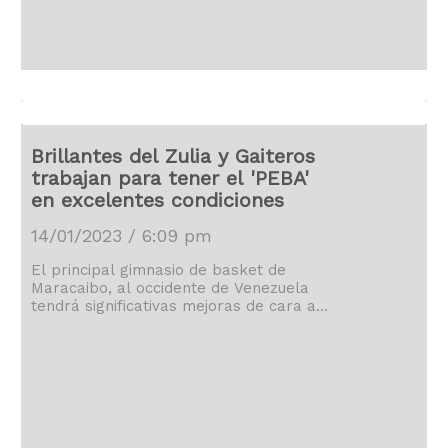
pero el base, sin que los Lakers
pidieran tiempo muerto en una decisión
controvertida, […]
Brillantes del Zulia y Gaiteros
trabajan para tener el 'PEBA'
en excelentes condiciones
14/01/2023 / 6:09 pm
El principal gimnasio de basket de
Maracaibo, al occidente de Venezuela
tendrá significativas mejoras de cara a
la temporada de 2023 del baloncesto
venezolano en la Superliga Profesional
de Venezuela. El Belisario Aponte, el
recinto que albergará los cotejos de los
Brillantes del Zulia y los Gaiteros del
Zulia será el fortín de occidente, el
pabellón volverá a tener su mejor de