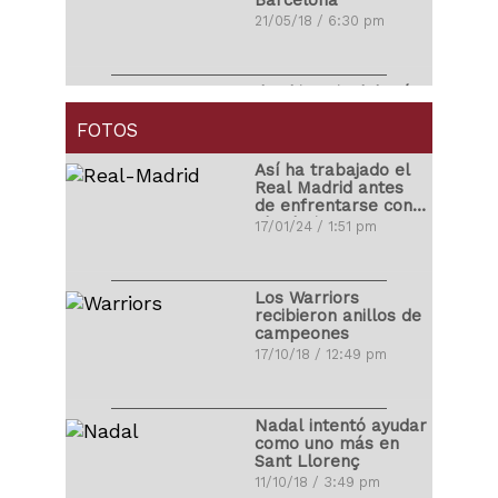
Barcelona
21/05/18 / 6:30 pm
Ibrahimovic debutó
con golazo en la
MLS
FOTOS
01/04/18 / 4:14 pm
Así ha trabajado el
Real Madrid antes
de enfrentarse con
Carlos Correa
el Atleti
17/01/24 / 1:51 pm
propuso matrimonio
a su novia
03/11/17 / 10:48 pm
Los Warriors
recibieron anillos de
campeones
Ronald Vargas se
17/10/18 / 12:49 pm
fracturó la tibia y el
peroné
22/10/17 / 10:08 pm
Nadal intentó ayudar
como uno más en
Sant Llorenç
Miguel Cabrera
11/10/18 / 3:49 pm
protagonizó pelea