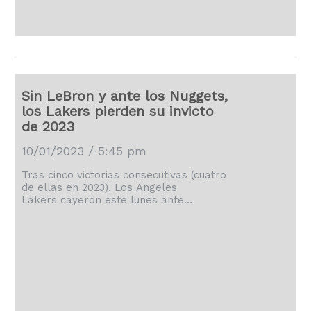
cara como en tiempos de otrora. Entre
las […]
Sin LeBron y ante los Nuggets,
los Lakers pierden su invicto
de 2023
10/01/2023 / 5:45 pm
Tras cinco victorias consecutivas (cuatro
de ellas en 2023), Los Angeles
Lakers cayeron este lunes ante
los Denver Nuggets de Nikola
Jokic y Jamal Murray en un partido que
no jugó LeBron James por molestias en
el tobillo izquierdo (122-109). LeBron, que
con 38 años fue nombrado este lunes
jugador de la semana en el Oeste
después de sus recientes recitales,
contempló desde la banda la primera