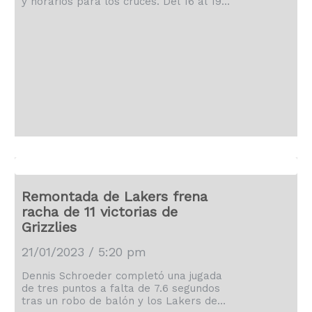
y horarios para los cruces. Del 16 al 19
de febrero se llevará a cabo la Copa
del Rey de la ACB, en Badalona, y ya
tenemos los cruces tras el sorteo de
este mediodía: comienza el 16 con Real
Madrid-Valencia Basket (18:30), seguido
por el Barcelona-Unicaja (21:30), por el
otro lado Lenovo Tenerife y Gran […]
Remontada de Lakers frena
racha de 11 victorias de
Grizzlies
21/01/2023 / 5:20 pm
Dennis Schroeder completó una jugada
de tres puntos a falta de 7.6 segundos
tras un robo de balón y los Lakers de