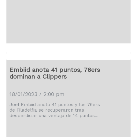
Kevin Huerter sumó 18 para ayudar a
los Kings (25-18) a ponerse terceros en
la Conferencia Oeste. LeBron James
lideró a Los Ángeles con 32 puntos y
Russell Westbrook sumó 19. Los Lakers
han perdido cuatro de […]
Embiid anota 41 puntos, 76ers
dominan a Clippers
18/01/2023 / 2:00 pm
Joel Embiid anotó 41 puntos y los 76ers
de Filadelfia se recuperaron tras
desperdiciar una ventaja de 14 puntos
en la primera mitad, y derrotaron 120-
110 a los Clippers de Los Ángeles para
su tercera victoria seguida. Embiid