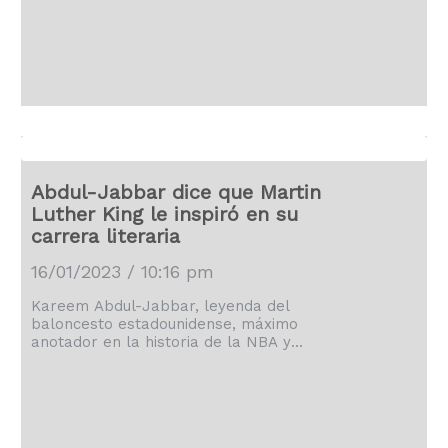
derrotas con un triunfo 140-132 sobre
los Rockets de Houston. Russell
Westbrook anotó 24 para los Lakers,
que no lograron abrir una gran ventaja
[…]
Abdul-Jabbar dice que Martin
Luther King le inspiró en su
carrera literaria
16/01/2023 / 10:16 pm
Kareem Abdul-Jabbar, leyenda del
baloncesto estadounidense, máximo
anotador en la historia de la NBA y
premiado autor de libros exitosos,
celebró este lunes el legado de Martin
Luther King y aseguró que el trabajo del
activista le inspiró en su carrera
literaria. En el día festivo de Martin