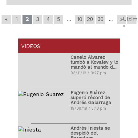
«
1
2
3
4
5
...
10
20
30
...
»
Últim
»
VIDEOS
Canelo Álvarez
tumbó a Kovalev y lo
mandó al mundo de
los sueños
03/11/19 / 3:27 pm
Eugenio Suárez
superó récord de
Andrés Galarraga
19/09/19 / 5:13 pm
Andrés Iniesta se
despidió del