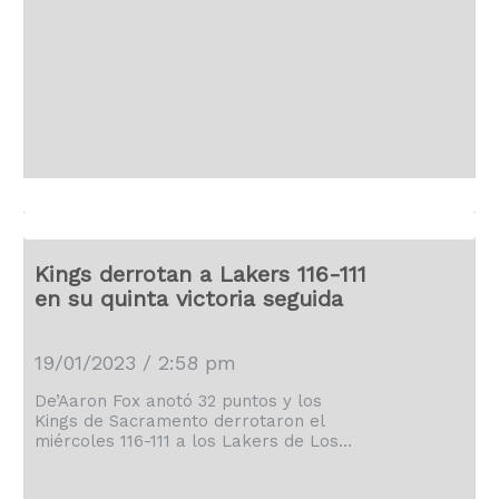
del año pasado, lo que les dio la
séptima victoria consecutiva en casa y
la octava seguida en la NBA.
Kings derrotan a Lakers 116-111
en su quinta victoria seguida
19/01/2023 / 2:58 pm
De’Aaron Fox anotó 32 puntos y los
Kings de Sacramento derrotaron el
miércoles 116-111 a los Lakers de Los
Ángeles Lakers, en su quinta victoria en
fila. Harrison Barnes añadió 20 puntos y