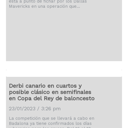
está a punto de fichar por los Dallas
Mavericks en una operación que
supuestamente llevará a Dorian Finney
Smith y a Spencer Dinwiddie al equipo
de Jacque Vaughn, según informa este
domingo ESPN.
Derbi canario en cuartos y
posible clásico en semifinales
en Copa del Rey de baloncesto
23/01/2023 / 3:26 pm
La competición que se llevará a cabo en
Badalona ya tiene confirmados los días