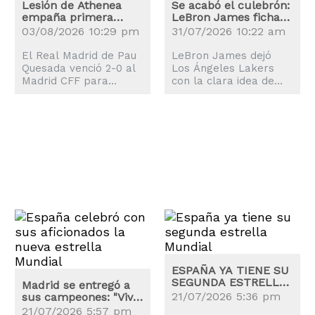
Lesión de Athenea
Se acabó el culebrón:
empaña primera
LeBron James ficha
victoria de
por los Sixers
03/08/2026 10:29 pm
31/07/2026 10:22 am
pretemporada del
Real Madrid
El Real Madrid de Pau
LeBron James dejó
Quesada venció 2-0 al
Los Ángeles Lakers
Madrid CFF para
con la clara idea de
arrancar con éxito la
fichar por un equipo
pretemporada de cara
que aspire de verdad
al torneo liguero 2026-
al anillo y su elección
2027.
han sido los
Philadelphia 76ers.
ESPAÑA YA TIENE SU
SEGUNDA ESTRELLA
Madrid se entregó a
MUNDIAL
21/07/2026 5:36 pm
sus campeones: "Viva
el Rey y viva España"
21/07/2026 5:57 pm