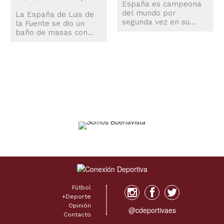
España es campeona
del mundo por
La España de Luis de
segunda vez en su
la Fuente se dio un
historia, algo que ha
baño de masas con
llegado tras una
más de 2 millones de
prórroga eterna y un
aficionados que
solitario gol de Ferran
llenaron las calles de
Torres.
Madrid.
Fútbol
+Deporte
Opinión
@cdeportivaes
Contacto