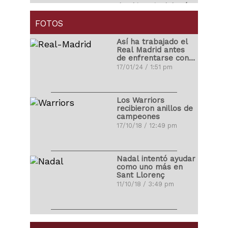
Ibrahimovic debutó
con golazo en la
MLS
FOTOS
01/04/18 / 4:14 pm
Así ha trabajado el
Real Madrid antes
de enfrentarse con
Carlos Correa
el Atleti
17/01/24 / 1:51 pm
propuso matrimonio
a su novia
03/11/17 / 10:48 pm
Los Warriors
recibieron anillos de
campeones
Ronald Vargas se
17/10/18 / 12:49 pm
fracturó la tibia y el
peroné
22/10/17 / 10:08 pm
Nadal intentó ayudar
como uno más en
Sant Llorenç
Miguel Cabrera
11/10/18 / 3:49 pm
protagonizó pelea
ante los Yankees
26/08/17 / 10:35 am
LeBron James
debutó con Los