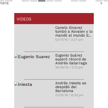
mera
»
VIDEOS
Canelo Álvarez
tumbó a Kovalev y lo
mandó al mundo de
los sueños
03/11/19 / 3:27 pm
Eugenio Suárez
superó récord de
Andrés Galarraga
19/09/19 / 5:13 pm
Andrés Iniesta se
despidió del
Barcelona
21/05/18 / 6:30 pm