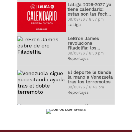
Fernando Alonso la
LaLiga 2026-2027 ya
Fórmula 1 se despide
tiene calendario:
por las vacaciones
30/07/17 / 5:32 pm
estas son las fechas
Lineup de Venezuela,
claves
09/08/26 / 8:57 pm
con fuerza
LaLiga
descomunal
Cristiano Ronaldo
09/03/17 / 11:37 pm
publicó fotografía
LeBron James
con sus hijos recién
revoluciona
nacidos
29/06/17 / 8:40 pm
Filadelfia: los
Clásico Mundial de
precios de las
09/08/26 / 8:50 pm
Béisbol levanta el
entradas se
Reportajes
telón con claros
disparan
Juan Arango recibió
favoritos
09/03/17 / 11:32 pm
homenaje de la
El deporte le tiende
Vinotinto
la mano a Venezuela
09/06/17 / 8:33 am
tras los terremotos
09/08/26 / 8:43 pm
Reportajes
Conmoción en
Argentina: Murió
Jorge Messi
09/08/26 / 8:36 pm
Actualidad