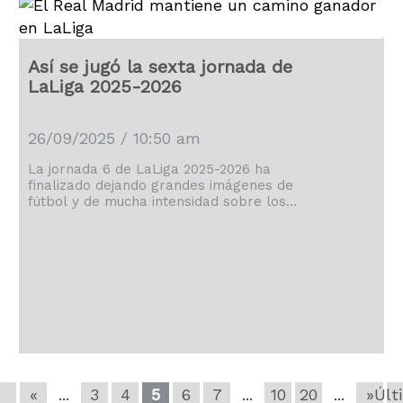
Así se jugó la sexta jornada de
LaLiga 2025-2026
26/09/2025 / 10:50 am
La jornada 6 de LaLiga 2025-2026 ha
finalizado dejando grandes imágenes de
fútbol y de mucha intensidad sobre los
terrenos de juego de Primera División.
«
...
3
4
5
6
7
...
10
20
...
»
Últ