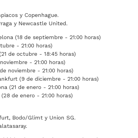
mpiacos y Copenhague.
Praga y Newcastle United.
lona (18 de septiembre - 21:00 horas)
tubre - 21:00 horas)
21 de octubre - 18:45 horas)
 noviembre - 21:00 horas)
de noviembre - 21:00 horas)
ankfurt (9 de diciembre - 21:00 horas)
ona (21 de enero - 21:00 horas)
(28 de enero - 21:00 horas)
furt, Bodo/Glimt y Union SG.
alatasaray.