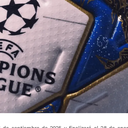
16 de septiembre de 2025 y finalizará el 28 de ene