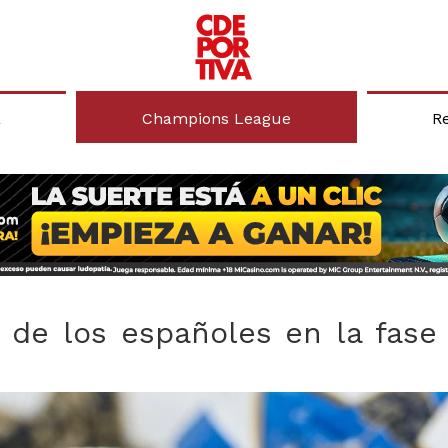
a
Champions League
R
o de los españoles en la fase