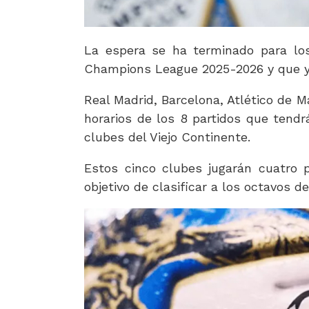
La espera se ha terminado para los
Champions League 2025-2026 y que ya 
Real Madrid, Barcelona, Atlético de Ma
horarios de los 8 partidos que tend
clubes del Viejo Continente.
Estos cinco clubes jugarán cuatro p
objetivo de clasificar a los octavos 