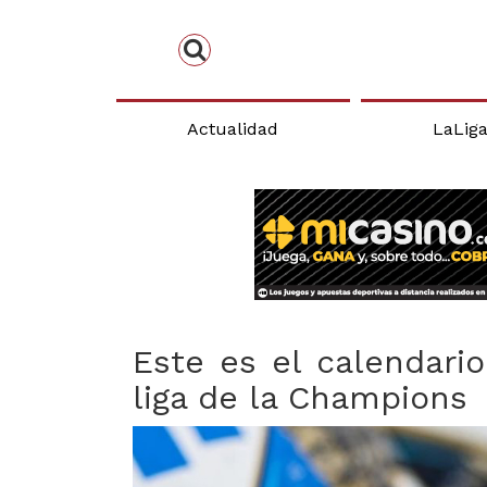
Actualidad
LaLig
Este es el calendari
liga de la Champions