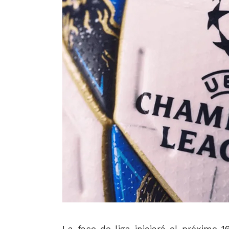
La fase de liga iniciará el próximo 