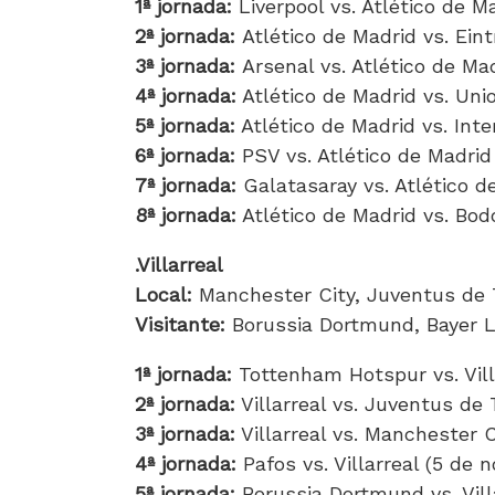
1ª jornada:
Liverpool vs. Atlético de M
2ª jornada:
Atlético de Madrid vs. Ein
3ª jornada:
Arsenal vs. Atlético de Ma
4ª jornada:
­Atlético de Madrid vs. Un
5ª jornada:
Atlético de Madrid vs. Inte
6ª jornada:
PSV vs. Atlético de Madrid
7ª jornada:
Galatasaray vs. Atlético de
8ª jornada:
Atlético de Madrid vs. Bod
.Villarreal
Local:
Manchester City, Juventus de 
Visitante:
Borussia Dortmund, Bayer L
1ª jornada:
Tottenham Hotspur vs. Villa
2ª jornada:
Villarreal vs. Juventus de 
3ª jornada:
Villarreal vs. Manchester C
4ª jornada: ­
Pafos vs. Villarreal (5 de 
5ª jornada:
Borussia Dortmund vs. Vill