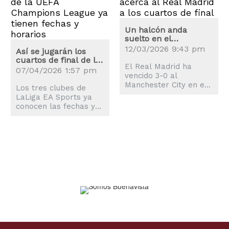
Un halcón anda
suelto en el
Bernabéu: Valverde
12/03/2026 9:43 pm
Así se jugarán los
somete al Manchester
cuartos de final de la
City
El Real Madrid ha
UEFA Champions
07/04/2026 1:57 pm
vencido 3-0 al
League
Manchester City en el
Los tres clubes de
estadio Santiago
LaLiga EA Sports ya
Bernabéu, en un duelo
conocen las fechas y
en el que Valverde ha
los horarios de los
sido la gran figura.
cuartos de final de la
UEFA Champions
League 2025-2026.