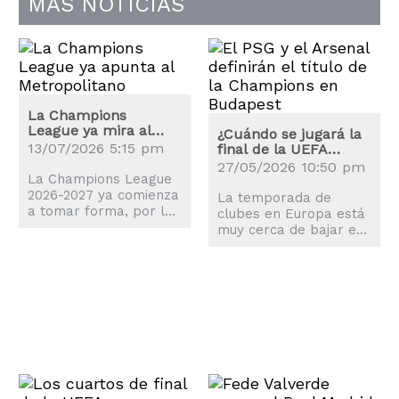
MÁS NOTICIAS
La Champions
League ya mira al
¿Cuándo se jugará la
Metropolitano: estos
13/07/2026 5:15 pm
final de la UEFA
son los clasificados
Champions League?
27/05/2026 10:50 pm
La Champions League
2026-2027 ya comienza
La temporada de
a tomar forma, por lo
clubes en Europa está
que muchas miradas
muy cerca de bajar el
ya están en la máxima
telón, por lo que todas
competición de clubes
las miradas están en
de la UEFA.
la final de la UEFA
Champions League.