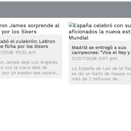
cabó el culebrón: LeBron
 ficha por los Sixers
Madrid se entregó a sus
7/2026 10:22 am
campeones: "Viva el Rey y 
España"
21/07/2026 5:57 pm
on James dejó Los Ángeles
s con la clara idea de
La España de Luis de la Fu
r por un equipo que aspire
se dio un baño de masas c
rdad al anillo y su elección
más de 2 millones de
ido los Philadelphia 76ers.
aficionados que llenaron la
calles de Madrid.