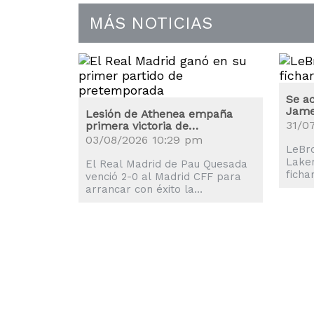
MÁS NOTICIAS
Se a
James
Lesión de Athenea empaña
31/0
primera victoria de
pretemporada del Real Madrid
03/08/2026 10:29 pm
LeBr
Laker
El Real Madrid de Pau Quesada
ficha
venció 2-0 al Madrid CFF para
de ve
arrancar con éxito la
han s
pretemporada de cara al torneo
liguero 2026-2027.