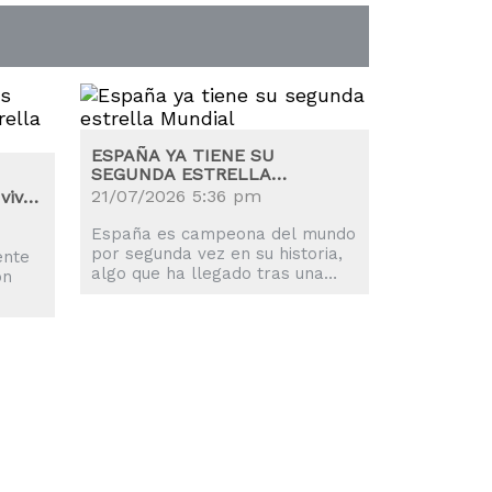
ESPAÑA YA TIENE SU
SEGUNDA ESTRELLA
MUNDIAL
21/07/2026 5:36 pm
viva
España es campeona del mundo
por segunda vez en su historia,
ente
algo que ha llegado tras una
on
prórroga eterna y un solitario
gol de Ferran Torres.
s