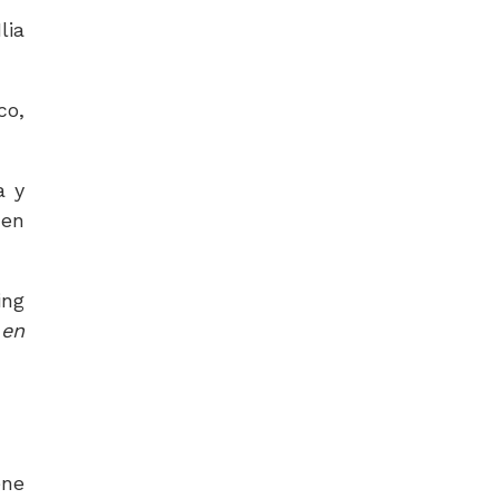
lia
co,
a y
 en
ing
 en
ene