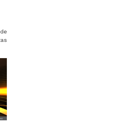
 de
as