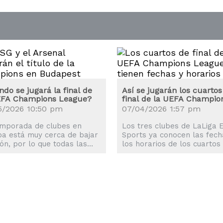
do se jugará la final de
Así se jugarán los cuartos
EFA Champions League?
final de la UEFA Champio
League
5/2026 10:50 pm
07/04/2026 1:57 pm
emporada de clubes en
Los tres clubes de LaLiga 
a está muy cerca de bajar
Sports ya conocen las fech
lón, por lo que todas las
los horarios de los cuartos
as están en la final de la
final de la UEFA Champion
 Champions League.
League 2025-2026.