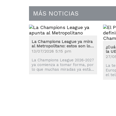
MÁS NOTICIAS
La Champions League ya mira
al Metropolitano: estos son los
¿Cuán
clasificados
13/07/2026 5:15 pm
la U
27/0
La Champions League 2026-2027
ya comienza a tomar forma, por
La t
lo que muchas miradas ya están
Europ
en la máxima competición de
el te
clubes de la UEFA.
mirad
UEFA