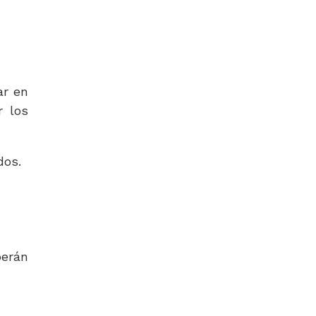
ar en
r los
dos.
berán