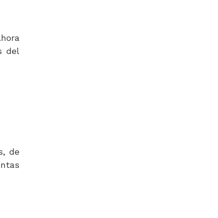
ahora
s del
s, de
tas