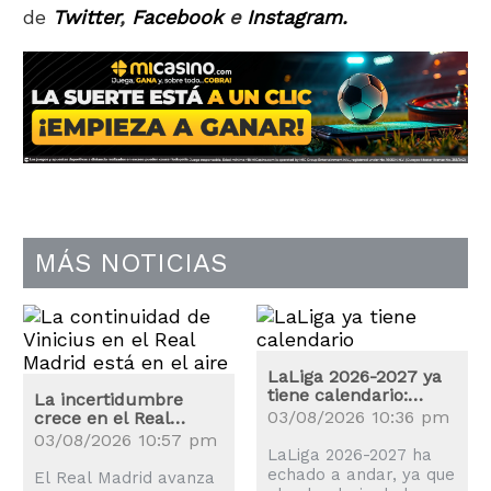
de
Twitter
,
Facebook
e
Instagram.
MÁS NOTICIAS
LaLiga 2026-2027 ya
tiene calendario:
La incertidumbre
estas son las fechas
03/08/2026 10:36 pm
crece en el Real
claves
Madrid: ¿Renovará
03/08/2026 10:57 pm
Vinicius?
LaLiga 2026-2027 ha
echado a andar, ya que
El Real Madrid avanza