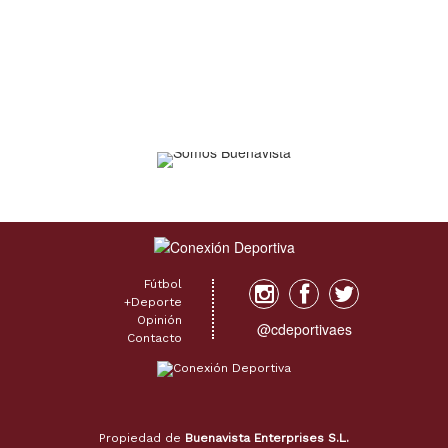
Mastantuono continúa
que aún hay mucho por
en el ojo del huracán.
mejorar.
Fútbol
+Deporte
Opinión
@cdeportivaes
Contacto
Propiedad de
Buenavista Enterprises S.L.