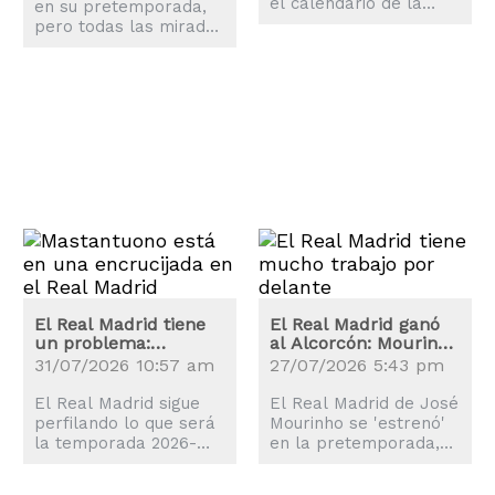
el calendario de la
en su pretemporada,
nueva temporada es
pero todas las miradas
una realidad y el balón
están en Vinicius Jr.,
comenzará a rodar el
quien ya se ha puesto
proximo 14 de agosto.
a las órdenes de José
Mourinho.
El Real Madrid tiene
El Real Madrid ganó
un problema:
al Alcorcón: Mourinho
Mastantuono
tiene mucho trabajo
31/07/2026 10:57 am
27/07/2026 5:43 pm
preocupa en el
por delante
Bernabéu
El Real Madrid sigue
El Real Madrid de José
perfilando lo que será
Mourinho se 'estrenó'
la temporada 2026-
en la pretemporada,
2027, aunque el
aunque el partido con
nombre de Franco
el Alcorcón dejó claro