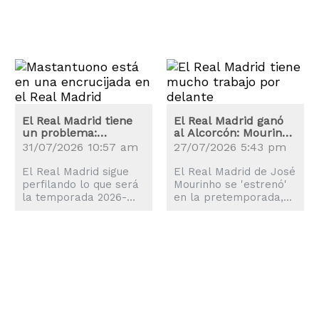
El Real Madrid tiene
El Real Madrid ganó
un problema:
al Alcorcón: Mourinho
Mastantuono
tiene mucho trabajo
31/07/2026 10:57 am
27/07/2026 5:43 pm
preocupa en el
por delante
Bernabéu
El Real Madrid sigue
El Real Madrid de José
perfilando lo que será
Mourinho se 'estrenó'
la temporada 2026-
en la pretemporada,
2027, aunque el
aunque el partido con
nombre de Franco
el Alcorcón dejó claro
Mastantuono continúa
que aún hay mucho por
en el ojo del huracán.
mejorar.