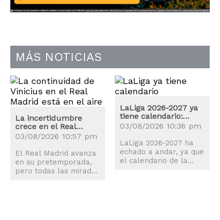
MÁS NOTICIAS
LaLiga 2026-2027 ya
tiene calendario:
La incertidumbre
estas son las fechas
03/08/2026 10:36 pm
crece en el Real
claves
Madrid: ¿Renovará
03/08/2026 10:57 pm
Vinicius?
LaLiga 2026-2027 ha
echado a andar, ya que
El Real Madrid avanza
el calendario de la
en su pretemporada,
nueva temporada es
pero todas las miradas
una realidad y el balón
están en Vinicius Jr.,
comenzará a rodar el
quien ya se ha puesto
proximo 14 de agosto.
a las órdenes de José
Mourinho.