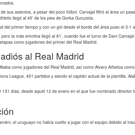
ionados.
de sus asientos, a pesar del poco fútbol. Carvajal filtró al área un pa
thletic llegó al 45’ de los pies de Gorka Guruzeta.
d del primer tiempo y con un gol desde el borde del área puso el 3-1 
, pero la más emotiva llegó al 81’, cuando fue el turno de Dani Carvaj
 etapas como jugadores del primer del Real Madrid.
 adiós al Real Madrid
 Alaba como jugadores del Real Madrid, así como Alvaro Arbeloa como 
League, 451 partidos y siendo el capitán actual de la plantilla. Alaba
 131 días, desde aquél 12 de enero en el que fue nombrado director té
ción
méni, el uruguayo no había vuelto a jugar con el equipo debido al tr