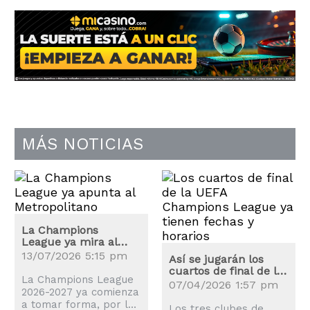
MÁS NOTICIAS
La Champions
League ya mira al
Metropolitano: estos
13/07/2026 5:15 pm
Así se jugarán los
son los clasificados
cuartos de final de la
La Champions League
UEFA Champions
07/04/2026 1:57 pm
2026-2027 ya comienza
League
a tomar forma, por lo
Los tres clubes de