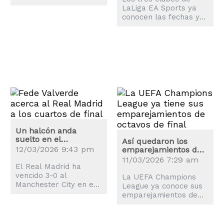
que muchas miradas
LaLiga EA Sports ya
ya están en la máxima
conocen las fechas y
competición de clubes
los horarios de los
de la UEFA.
cuartos de final de la
UEFA Champions
League 2025-2026.
Un halcón anda
suelto en el
Así quedaron los
Bernabéu: Valverde
12/03/2026 9:43 pm
emparejamientos de
somete al Manchester
octavos de la
11/03/2026 7:29 am
City
El Real Madrid ha
Champions League
vencido 3-0 al
La UEFA Champions
Manchester City en el
League ya conoce sus
estadio Santiago
emparejamientos de
Bernabéu, en un duelo
octavos de final tras el
en el que Valverde ha
sorteo realizado este
sido la gran figura.
viernes en Nyon.