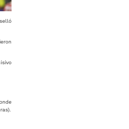
selló
ieron
isivo
donde
ras).