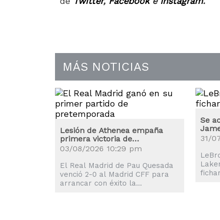
de
Twitter
,
Facebook
e
Instagram
.
MÁS NOTICIAS
Se a
James
Lesión de Athenea empaña
31/0
primera victoria de
pretemporada del Real Madrid
03/08/2026 10:29 pm
LeBr
Laker
El Real Madrid de Pau Quesada
ficha
venció 2-0 al Madrid CFF para
de ve
arrancar con éxito la
han s
pretemporada de cara al torneo
liguero 2026-2027.