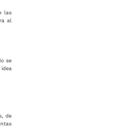
e las
ra al
do se
 idea
s, de
tas