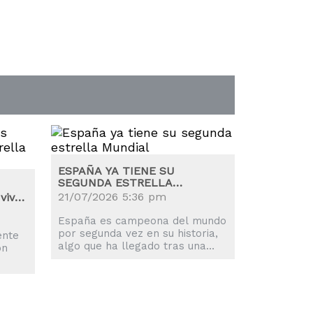
ESPAÑA YA TIENE SU
SEGUNDA ESTRELLA
MUNDIAL
21/07/2026 5:36 pm
viva
España es campeona del mundo
por segunda vez en su historia,
ente
algo que ha llegado tras una
on
prórroga eterna y un solitario
gol de Ferran Torres.
s