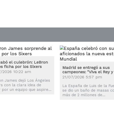
cabó el culebrón: LeBron
 ficha por los Sixers
Madrid se entregó a sus
7/2026 10:22 am
campeones: "Viva el Rey y 
España"
21/07/2026 5:57 pm
on James dejó Los Ángeles
s con la clara idea de
La España de Luis de la Fu
r por un equipo que aspire
se dio un baño de masas c
rdad al anillo y su elección
más de 2 millones de
ido los Philadelphia 76ers.
aficionados que llenaron la
calles de Madrid.