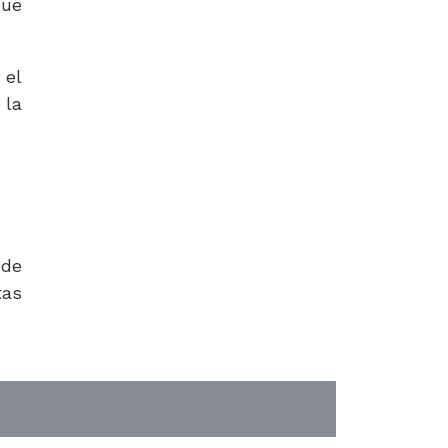
que
 el
 la
 de
as