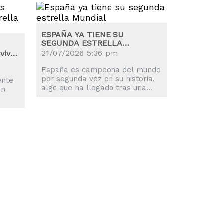
ESPAÑA YA TIENE SU
SEGUNDA ESTRELLA
MUNDIAL
21/07/2026 5:36 pm
viva
España es campeona del mundo
por segunda vez en su historia,
ente
algo que ha llegado tras una
on
prórroga eterna y un solitario
gol de Ferran Torres.
s