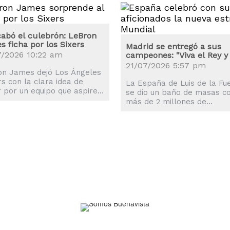
cabó el culebrón: LeBron
 ficha por los Sixers
Madrid se entregó a sus
7/2026 10:22 am
campeones: "Viva el Rey y 
España"
21/07/2026 5:57 pm
on James dejó Los Ángeles
s con la clara idea de
La España de Luis de la Fu
r por un equipo que aspire
se dio un baño de masas c
rdad al anillo y su elección
más de 2 millones de
ido los Philadelphia 76ers.
aficionados que llenaron la
calles de Madrid.