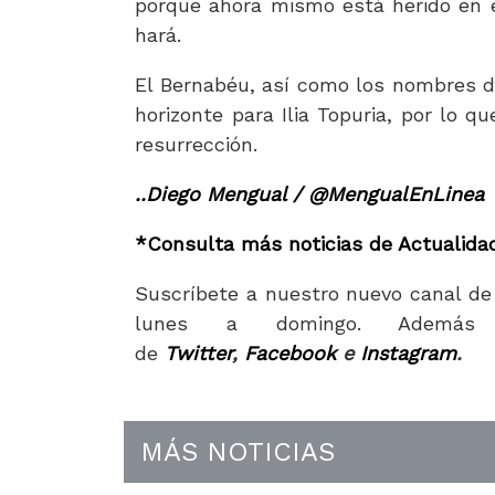
porque ahora mismo está herido en el
hará.
El Bernabéu, así como los nombres 
horizonte para Ilia Topuria, por lo q
resurrección.
..Diego Mengual / @MengualEnLinea
*Consulta más noticias de Actualida
Suscríbete a nuestro nuevo canal de
lunes a domingo. Además 
de
Twitter
,
Facebook
e
Instagram
.
MÁS NOTICIAS