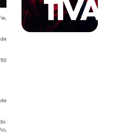
ia,
 de
250
 de
do.
ho,