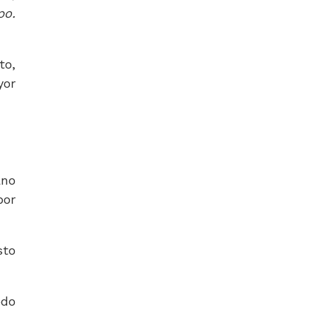
po.
to,
yor
ano
por
sto
odo