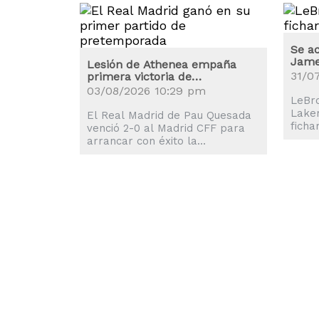
Se a
James
Lesión de Athenea empaña
31/0
primera victoria de
pretemporada del Real Madrid
03/08/2026 10:29 pm
LeBr
Laker
El Real Madrid de Pau Quesada
ficha
venció 2-0 al Madrid CFF para
de ve
arrancar con éxito la
han s
pretemporada de cara al torneo
liguero 2026-2027.