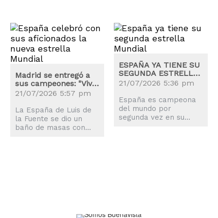
ESPAÑA YA TIENE SU
SEGUNDA ESTRELLA
Madrid se entregó a
MUNDIAL
21/07/2026 5:36 pm
sus campeones: "Viva
el Rey y viva España"
21/07/2026 5:57 pm
España es campeona
del mundo por
La España de Luis de
segunda vez en su
la Fuente se dio un
historia, algo que ha
baño de masas con
llegado tras una
más de 2 millones de
prórroga eterna y un
aficionados que
solitario gol de Ferran
llenaron las calles de
Torres.
Madrid.