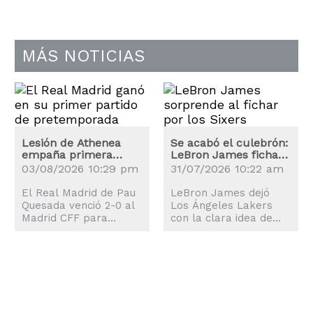
MÁS NOTICIAS
Lesión de Athenea
Se acabó el culebrón:
empaña primera
LeBron James ficha
victoria de
por los Sixers
03/08/2026 10:29 pm
31/07/2026 10:22 am
pretemporada del
Real Madrid
El Real Madrid de Pau
LeBron James dejó
Quesada venció 2-0 al
Los Ángeles Lakers
Madrid CFF para
con la clara idea de
arrancar con éxito la
fichar por un equipo
pretemporada de cara
que aspire de verdad
al torneo liguero 2026-
al anillo y su elección
2027.
han sido los
Philadelphia 76ers.