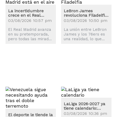
La incertidumbre
LeBron James
crece en el Real
revoluciona Filadelfia:
Madrid: ¿Renovará
los precios de las
03/08/2026 10:57 pm
03/08/2026 10:50 pm
Vinicius?
entradas se disparan
El Real Madrid avanza
La unión entre LeBron
en su pretemporada,
James y los 76ers es
pero todas las miradas
una realidad, lo que
están en Vinicius Jr.,
explica la revolución
quien ya se ha puesto
que ha sufrido la
a las órdenes de José
ciudad de Philadelphia.
Mourinho.
LaLiga 2026-2027 ya
tiene calendario:
estas son las fechas
03/08/2026 10:36 pm
El deporte le tiende la