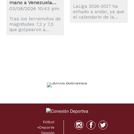
claves
mano a Venezuela
LaLiga 2026-2027 ha
tras los terremotos
03/08/2026 10:43 pm
echado a andar, ya que
el calendario de la
Tras los terremotos de
nueva temporada es
magnitudes 7,2 y 7,5
una realidad y el balón
que golpearon a
comenzará a rodar el
Venezuela, el mundo
proximo 14 de agosto.
del deporte también
se movilizó para
ayudar a los
afectados.
Fútbol
+Deporte
Opinión