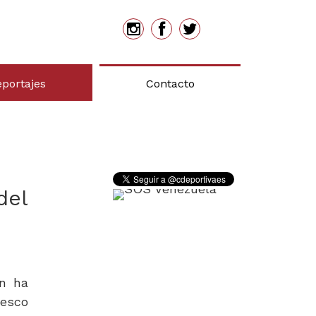
eportajes
Contacto
del
án ha
cesco