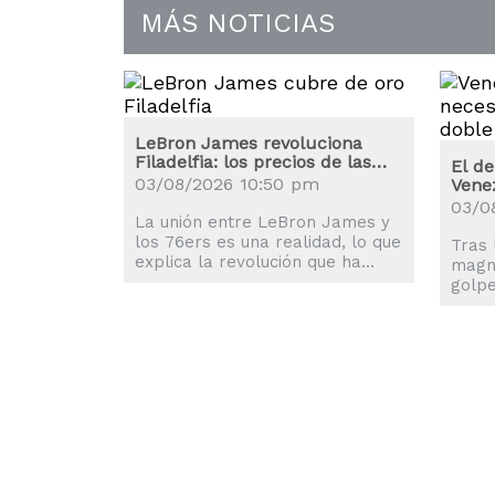
MÁS NOTICIAS
LeBron James revoluciona
Filadelfia: los precios de las
El de
entradas se disparan
03/08/2026 10:50 pm
Venez
03/0
La unión entre LeBron James y
los 76ers es una realidad, lo que
Tras 
explica la revolución que ha
magni
sufrido la ciudad de Philadelphia.
golpe
mund
movil
afect