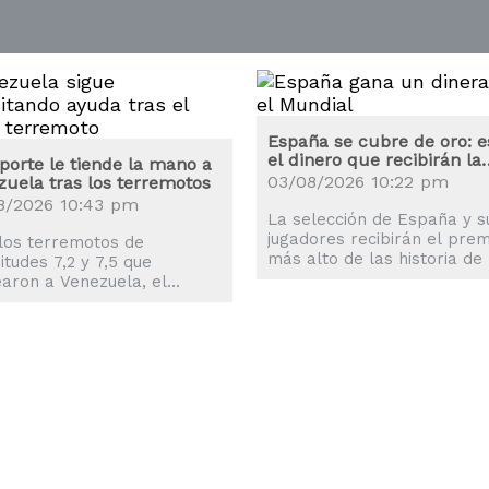
España se cubre de oro: e
el dinero que recibirán la
porte le tiende la mano a
selección y los jugadores
03/08/2026 10:22 pm
uela tras los terremotos
8/2026 10:43 pm
La selección de España y s
jugadores recibirán el prem
los terremotos de
más alto de las historia de 
tudes 7,2 y 7,5 que
Mundiales, superando al de
aron a Venezuela, el
Argentina en Qatar 2022.
o del deporte también se
izó para ayudar a los
ados.