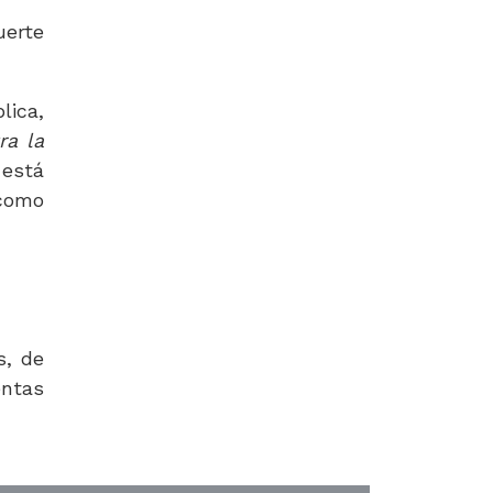
uerte
lica,
ra la
 está
 como
s, de
tas