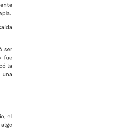
mente
apia.
caída
ó ser
y fue
có la
o una
o, el
 algo