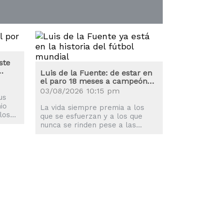
ste
Luis de la Fuente: de estar en
el paro 18 meses a campeón
del mundo
03/08/2026 10:15 pm
us
io
La vida siempre premia a los
los
que se esfuerzan y a los que
nunca se rinden pese a las
adversidades, algo que ha
demostrado Luis de la Fuente