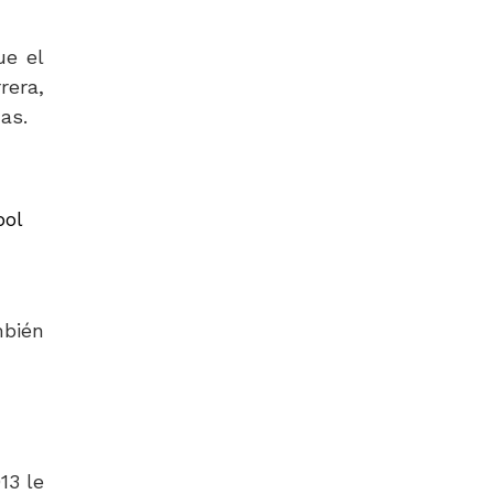
ue el
rera,
as.
bol
mbién
i
13 le