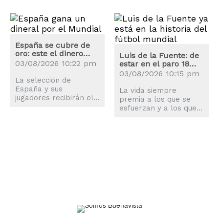
España se cubre de
oro: este el dinero
Luis de la Fuente: de
que recibirán la
03/08/2026 10:22 pm
estar en el paro 18
selección y los
meses a campeón del
03/08/2026 10:15 pm
jugadores
La selección de
mundo
España y sus
La vida siempre
jugadores recibirán el
premia a los que se
premio más alto de las
esfuerzan y a los que
historia de los
nunca se rinden pese a
Mundiales, superando
las adversidades, algo
al de Argentina en
que ha demostrado
Qatar 2022.
Luis de la Fuente