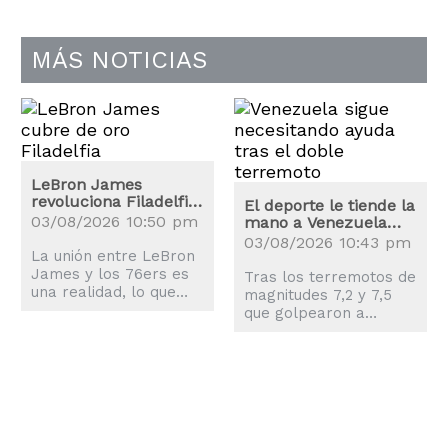
MÁS NOTICIAS
LeBron James
revoluciona Filadelfia:
El deporte le tiende la
los precios de las
03/08/2026 10:50 pm
mano a Venezuela
entradas se disparan
tras los terremotos
03/08/2026 10:43 pm
La unión entre LeBron
James y los 76ers es
Tras los terremotos de
una realidad, lo que
magnitudes 7,2 y 7,5
explica la revolución
que golpearon a
que ha sufrido la
Venezuela, el mundo
ciudad de Philadelphia.
del deporte también
se movilizó para
ayudar a los
afectados.