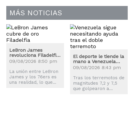
MÁS NOTICIAS
LeBron James
revoluciona Filadelfia:
El deporte le tiende la
los precios de las
09/08/2026 8:50 pm
mano a Venezuela
entradas se disparan
tras los terremotos
09/08/2026 8:43 pm
La unión entre LeBron
James y los 76ers es
Tras los terremotos de
una realidad, lo que
magnitudes 7,2 y 7,5
explica la revolución
que golpearon a
que ha sufrido la
Venezuela, el mundo
ciudad de Philadelphia.
del deporte también
se movilizó para
ayudar a los
afectados.