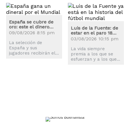
España se cubre de
oro: este el dinero
Luis de la Fuente: de
que recibirán la
09/08/2026 8:15 pm
estar en el paro 18
selección y los
meses a campeón del
03/08/2026 10:15 pm
jugadores
La selección de
mundo
España y sus
La vida siempre
jugadores recibirán el
premia a los que se
premio más alto de las
esfuerzan y a los que
historia de los
nunca se rinden pese a
Mundiales, superando
las adversidades, algo
al de Argentina en
que ha demostrado
Qatar 2022.
Luis de la Fuente