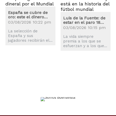
España se cubre de
oro: este el dinero
Luis de la Fuente: de
que recibirán la
03/08/2026 10:22 pm
estar en el paro 18
selección y los
meses a campeón del
03/08/2026 10:15 pm
jugadores
La selección de
mundo
España y sus
La vida siempre
jugadores recibirán el
premia a los que se
premio más alto de las
esfuerzan y a los que
historia de los
nunca se rinden pese a
Mundiales, superando
las adversidades, algo
al de Argentina en
que ha demostrado
Qatar 2022.
Luis de la Fuente