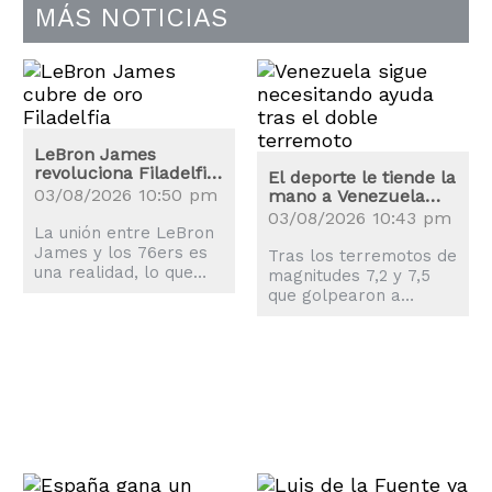
MÁS NOTICIAS
LeBron James
revoluciona Filadelfia:
El deporte le tiende la
los precios de las
03/08/2026 10:50 pm
mano a Venezuela
entradas se disparan
tras los terremotos
03/08/2026 10:43 pm
La unión entre LeBron
James y los 76ers es
Tras los terremotos de
una realidad, lo que
magnitudes 7,2 y 7,5
explica la revolución
que golpearon a
que ha sufrido la
Venezuela, el mundo
ciudad de Philadelphia.
del deporte también
se movilizó para
ayudar a los
afectados.