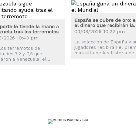
España se cubre de oro: e
el dinero que recibirán la
porte le tiende la mano a
selección y los jugadores
03/08/2026 10:22 pm
uela tras los terremotos
8/2026 10:43 pm
La selección de España y s
jugadores recibirán el prem
los terremotos de
más alto de las historia de 
tudes 7,2 y 7,5 que
Mundiales, superando al de
aron a Venezuela, el
Argentina en Qatar 2022.
o del deporte también se
izó para ayudar a los
ados.