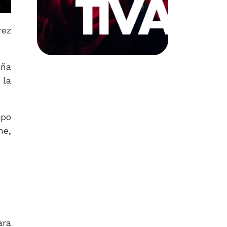
rez
aña
 la
ipo
me,
ara