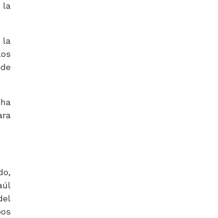
 la
 la
los
 de
 ha
ara
do,
aúl
del
bos