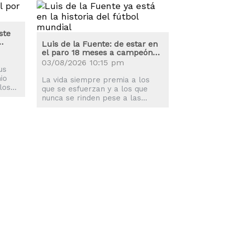
ste
Luis de la Fuente: de estar en
el paro 18 meses a campeón
del mundo
03/08/2026 10:15 pm
us
io
La vida siempre premia a los
los
que se esfuerzan y a los que
nunca se rinden pese a las
adversidades, algo que ha
demostrado Luis de la Fuente