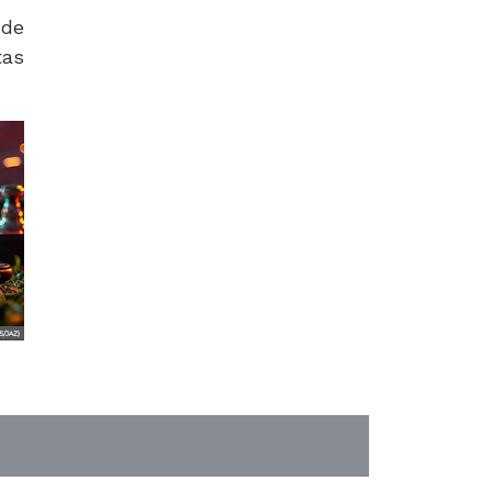
 de
as