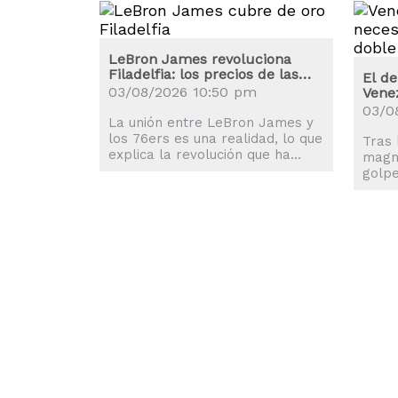
LeBron James revoluciona
Filadelfia: los precios de las
El de
entradas se disparan
03/08/2026 10:50 pm
Venez
03/0
La unión entre LeBron James y
los 76ers es una realidad, lo que
Tras 
explica la revolución que ha
magni
sufrido la ciudad de Philadelphia.
golpe
mund
movil
afect