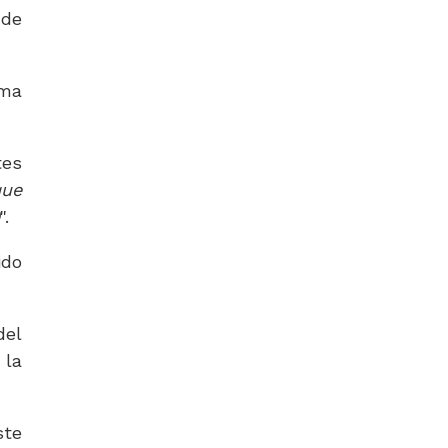
 de
ima
tes
que
)
".
ido
del
 la
ste