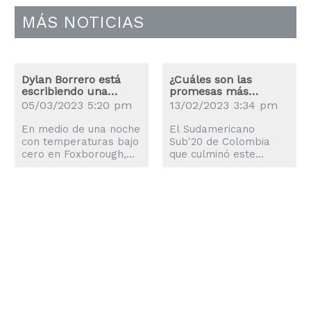
MÁS NOTICIAS
Dylan Borrero está
¿Cuáles son las
escribiendo una
promesas más
nueva historia con el
importantes del
05/03/2023 5:20 pm
13/02/2023 3:34 pm
New England
Sudamericano?
En medio de una noche
El Sudamericano
con temperaturas bajo
Sub'20 de Colombia
cero en Foxborough,
que culminó este
Massachusetts, el
domingo en Bogotá
equipo de New
con el triunfo por 2-0
England le ganó a
de Brasil ante Uruguay,
Houston 3-0 con Dylan
que le dio el título a la
Borrero como uno de
Canarinha y en el que
los protagonistas.
lograron la
Borrero tuvo una gran
clasificación al Mundial
actuación. Fue una
de Indonesia la
noche necesaria para
Celeste, la selección
el colombiano quien
cafetera y Ecuador,
busca demostrar su
impulsó la carrera de
talento tras un 2022 en
varias promesas.