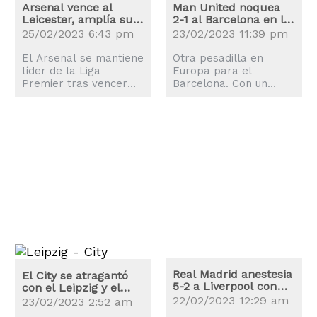
Arsenal vence al
Man United noquea
Leicester, amplía su
2-1 al Barcelona en la
ventaja en el liderato
Liga Europa
25/02/2023 6:43 pm
23/02/2023 11:39 pm
El Arsenal se mantiene
Otra pesadilla en
líder de la Liga
Europa para el
Premier tras vencer
Barcelona. Con un
por 1-0 el sábado al
fulminante disparo
Leicester gracias al
cruzado, Antony firmó
gol de Gabriel
el gol que sentenció el
Martinelli al inicio de la
jueves la victoria 2-1
parte complementaria.
para el Manchester
Leandro Trossard,
United para dejar
después de que
fuera al conjunto
anularon su tiro a gol
catalán en los playoffs
en la primera mitad,
de la Liga Europa. El
asistió a Martinelli y el
atacante brasileño
brasileño corrió por la
ingresó tras el
banda izquierda para
descanso con el
anotar a los 46
marcador en contra 1-
minutos. Con este
0 y su equipo
Real Madrid anestesia
resultado el Arsenal
contemplando la
El City se atragantó
5-2 a Liverpool con
aseguró terminar el
con el Leipzig y el
eliminación. Resultó
otra remontada
Inter ganó al Porto
día en...
ser un cambio
22/02/2023 12:29 am
23/02/2023 2:52 am
fundamental por parte