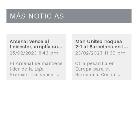
MÁS NOTICIAS
Arsenal vence al
Man United noquea
Leicester, amplía su
2-1 al Barcelona en la
ventaja en el liderato
Liga Europa
25/02/2023 6:43 pm
23/02/2023 11:39 pm
El Arsenal se mantiene
Otra pesadilla en
líder de la Liga
Europa para el
Premier tras vencer
Barcelona. Con un
por 1-0 el sábado al
fulminante disparo
Leicester gracias al
cruzado, Antony firmó
gol de Gabriel
el gol que sentenció el
Martinelli al inicio de la
jueves la victoria 2-1
parte complementaria.
para el Manchester
Leandro Trossard,
United para dejar
después de que
fuera al conjunto
anularon su tiro a gol
catalán en los playoffs
en la primera mitad,
de la Liga Europa. El
asistió a Martinelli y el
atacante brasileño
brasileño corrió por la
ingresó tras el