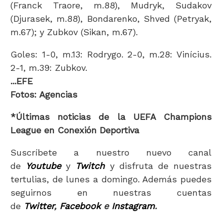
(Franck Traore, m.88), Mudryk, Sudakov
(Djurasek, m.88), Bondarenko, Shved (Petryak,
m.67); y Zubkov (Sikan, m.67).
Goles: 1-0, m.13: Rodrygo. 2-0, m.28: Vinícius.
2-1, m.39: Zubkov.
...EFE
Fotos: Agencias
*Últimas noticias de la UEFA Champions
League en Conexión Deportiva
Suscríbete a nuestro nuevo canal
de
Youtube
y
Twitch
y disfruta de nuestras
tertulias, de lunes a domingo. Además puedes
seguirnos en nuestras cuentas
de
Twitter
,
Facebook
e
Instagram
.