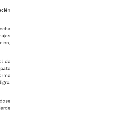
ecién
recha
bajas
ción,
ol de
mpate
forme
igro.
ndose
ierde