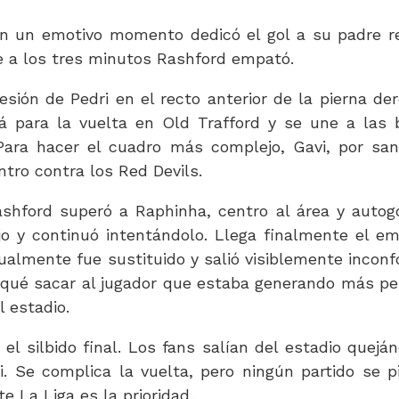
en un emotivo momento dedicó el gol a su padre r
ue a los tres minutos Rashford empató.
esión de Pedri en el recto anterior de la pierna de
rá para la vuelta en Old Trafford y se une a las 
ara hacer el cuadro más complejo, Gavi, por san
tro contra los Red Devils.
shford superó a Raphinha, centro al área y autog
jo y continuó intentándolo. Llega finalmente el e
almente fue sustituido y salió visiblemente incon
 qué sacar al jugador que estaba generando más pel
 estadio.
 silbido final. Los fans salían del estadio quejá
i. Se complica la vuelta, pero ningún partido se p
e La Liga es la prioridad.