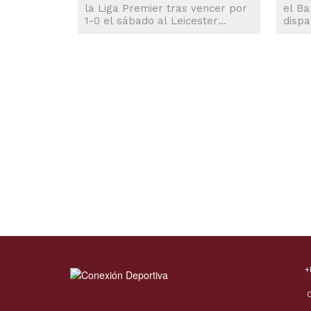
la Liga Premier tras vencer por
el Ba
1-0 el sábado al Leicester
dispa
gracias al gol de Gabriel
gol q
Martinelli al inicio de la parte
victo
complementaria. Leandro
Unite
Trossard, después de que
conju
anularon su tiro a gol en la
de la
primera mitad, asistió a
brasi
Martinelli y el brasileño corrió
desc
por la banda izquierda para
contr
anotar a los 46 minutos. Con
conte
este resultado el Arsenal
Resul
aseguró terminar el día en...
funda
técnic
+