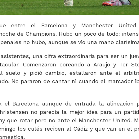
ue entre el Barcelona y Manchester United
noche de Champions. Hubo un poco de todo: intens
í, penales no hubo, aunque se vio una mano clarísima
sistentes, una cifra extraordinaria para ser un jue
ctacular. Comenzaron coreando a Araujo y Ter St
 suelo y pidió cambio, estallaron ante el arbitr
do. No pararon de cantar ni cuando el marcador i
a el Barcelona aunque de entrada la alineación 
Christensen no parecía la mejor idea para un parti
, hay que rotar pero no ante el Manchester United. 
ingo los culés reciben al Cádiz y que van en el p
doméstica.