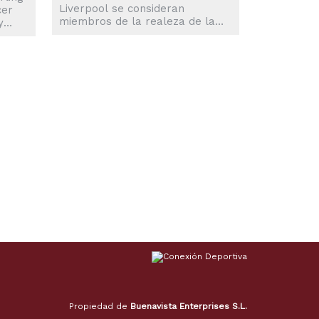
Liverpool se consideran
cer
miembros de la realeza de la
y
Liga de Campeones por derecho
etó
propio. Pero sólo un equipo
-1 el
puede llamarse rey de Europa.
a por
Y es por algo. Abajo por dos
iga
goles antes del primer cuarto
de hora, el monarca reinante de
del
Europa le dio la vuelta al
tud
marcador para cantar victoria el
cnico
martes por 5-2 ante Liverpool
tó a
en el estadio Anfield y tomar
una firme...
Propiedad de
Buenavista Enterprises S.L.