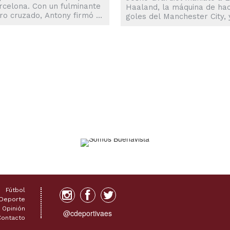
rcelona. Con un fulminante
Haaland, la máquina de ha
ro cruzado, Antony firmó el
goles del Manchester City, 
ue sentenció el jueves la
metió un frentazo que decr
ria 2-1 para el Manchester
para su Leipzig el empate 1
d para dejar fuera al
miércoles en el duelo de id
nto catalán en los playoffs
los octavos de final de la L
 Liga Europa. El atacante
de Campeones. El central
leño ingresó tras el
croata, que lleva el apodo 
anso con el marcador en
“Pequeño Pep” por la simili
a 1-0 y su equipo
de su apellido con el del té
mplando la eliminación.
del City Pep Guardiola, ano
tó ser un cambio
los...
mental por parte del
o Erik ten...
Fútbol
Deporte
Opinión
@cdeportivaes
Contacto