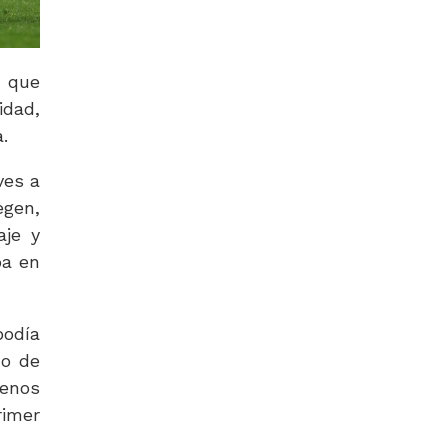
 que
idad,
.
ves a
egen,
aje y
ba en
podía
do de
Menos
rimer