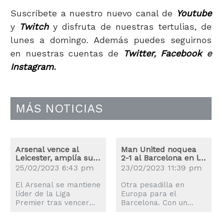
Suscríbete a nuestro nuevo canal de
Youtube
y
Twitch
y disfruta de nuestras tertulias, de
lunes a domingo. Además puedes seguirnos
en nuestras cuentas de
Twitter
,
Facebook
e
Instagram
.
MÁS NOTICIAS
Arsenal vence al
Man United noquea
Leicester, amplía su
2-1 al Barcelona en la
ventaja en el liderato
Liga Europa
25/02/2023 6:43 pm
23/02/2023 11:39 pm
El Arsenal se mantiene
Otra pesadilla en
líder de la Liga
Europa para el
Premier tras vencer
Barcelona. Con un
por 1-0 el sábado al
fulminante disparo
Leicester gracias al
cruzado, Antony firmó