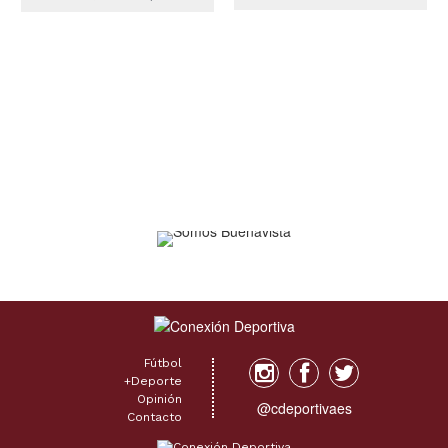
de la realeza de la
de hacer goles del
Liga de Campeones
Manchester City, y
por derecho propio.
metió un frentazo que
Pero sólo un equipo
decretó para su
puede llamarse rey de
Leipzig el empate 1-1
Europa. Y es por algo.
el miércoles en el
Abajo por dos goles
duelo de ida por los
antes del primer
octavos de final de la
cuarto de hora, el
Liga de Campeones. El
monarca reinante de
central croata, que
Europa le dio la vuelta
lleva el apodo del
al marcador para
“Pequeño Pep” por la
cantar victoria el
similitud de su apellido
martes por 5-2 ante
con el del técnico del
Liverpool en el estadio
City Pep Guardiola,
Anfield y tomar una
anotó a los...
firme...
Fútbol
+Deporte
Opinión
@cdeportivaes
Contacto