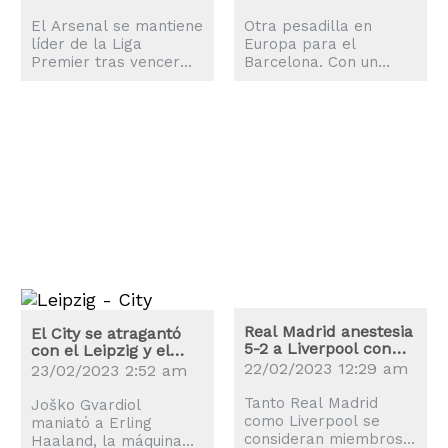
El Arsenal se mantiene
Otra pesadilla en
líder de la Liga
Europa para el
Premier tras vencer
Barcelona. Con un
por 1-0 el sábado al
fulminante disparo
Leicester gracias al
cruzado, Antony firmó
gol de Gabriel
el gol que sentenció el
Martinelli al inicio de la
jueves la victoria 2-1
parte complementaria.
para el Manchester
Leandro Trossard,
United para dejar
después de que
fuera al conjunto
anularon su tiro a gol
catalán en los playoffs
en la primera mitad,
de la Liga Europa. El
asistió a Martinelli y el
atacante brasileño
brasileño corrió por la
ingresó tras el
banda izquierda para
descanso con el
anotar a los 46
marcador en contra 1-
minutos. Con este
0 y su equipo
Real Madrid anestesia
resultado el Arsenal
contemplando la
El City se atragantó
5-2 a Liverpool con
aseguró terminar el
con el Leipzig y el
eliminación. Resultó
otra remontada
Inter ganó al Porto
día en...
ser un cambio
22/02/2023 12:29 am
23/02/2023 2:52 am
fundamental por parte
Tanto Real Madrid
del técnico Erik ten...
Joško Gvardiol
como Liverpool se
maniató a Erling
consideran miembros
Haaland, la máquina