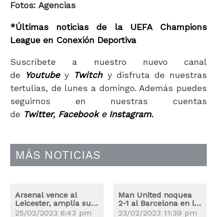
Fotos: Agencias
*Últimas noticias de la UEFA Champions
League en Conexión Deportiva
Suscríbete a nuestro nuevo canal
de
Youtube
y
Twitch
y disfruta de nuestras
tertulias, de lunes a domingo. Además puedes
seguirnos en nuestras cuentas
de
Twitter
,
Facebook
e
Instagram
.
MÁS NOTICIAS
Arsenal vence al
Man United noquea
Leicester, amplía su
2-1 al Barcelona en la
ventaja en el liderato
Liga Europa
25/02/2023 6:43 pm
23/02/2023 11:39 pm