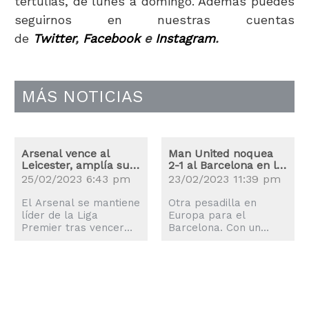
tertulias, de lunes a domingo. Además puedes
seguirnos en nuestras cuentas
de
Twitter
,
Facebook
e
Instagram
.
MÁS NOTICIAS
Arsenal vence al
Man United noquea
Leicester, amplía su
2-1 al Barcelona en la
ventaja en el liderato
Liga Europa
25/02/2023 6:43 pm
23/02/2023 11:39 pm
El Arsenal se mantiene
Otra pesadilla en
líder de la Liga
Europa para el
Premier tras vencer
Barcelona. Con un
por 1-0 el sábado al
fulminante disparo
Leicester gracias al
cruzado, Antony firmó
gol de Gabriel
el gol que sentenció el
Martinelli al inicio de la
jueves la victoria 2-1
parte complementaria.
para el Manchester
Leandro Trossard,
United para dejar