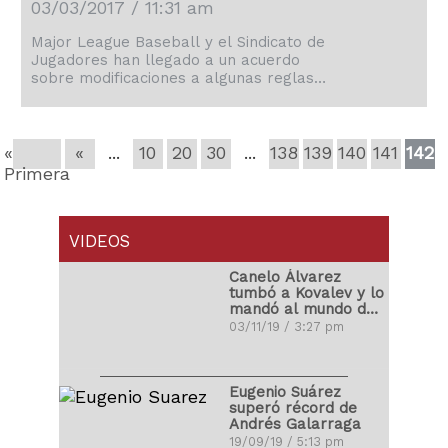
03/03/2017 / 11:31 am
Major League Baseball y el Sindicato de
Jugadores han llegado a un acuerdo
sobre modificaciones a algunas reglas
del juego, anunciaron ayer, según
informó MLB
«
«
...
10
20
30
...
138
139
140
141
142
Primera
VIDEOS
Canelo Álvarez
tumbó a Kovalev y lo
mandó al mundo de
los sueños
03/11/19 / 3:27 pm
Eugenio Suárez
superó récord de
Andrés Galarraga
19/09/19 / 5:13 pm