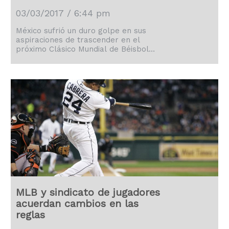
03/03/2017 / 6:44 pm
México sufrió un duro golpe en sus
aspiraciones de trascender en el
próximo Clásico Mundial de Béisbol
debido a las bajas de los lanzadores
zurdos Jorge De la Rosa y Jaime
García, quienes estaban considerados
como probables abridores del equipo.
MLB y sindicato de jugadores
acuerdan cambios en las
reglas