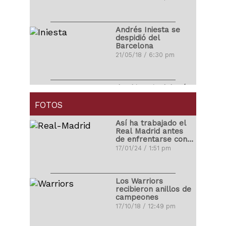
Andrés Iniesta se
despidió del
Barcelona
21/05/18 / 6:30 pm
Ibrahimovic debutó
con golazo en la
MLS
FOTOS
01/04/18 / 4:14 pm
Así ha trabajado el
Real Madrid antes
de enfrentarse con
Carlos Correa
el Atleti
17/01/24 / 1:51 pm
propuso matrimonio
a su novia
03/11/17 / 10:48 pm
Los Warriors
recibieron anillos de
campeones
Ronald Vargas se
17/10/18 / 12:49 pm
fracturó la tibia y el
peroné