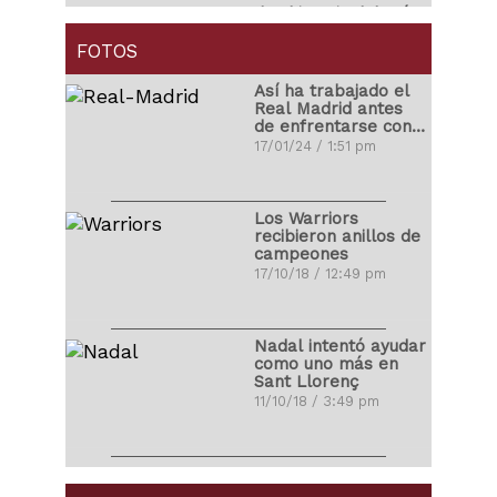
Ibrahimovic debutó
con golazo en la
MLS
FOTOS
01/04/18 / 4:14 pm
Así ha trabajado el
Real Madrid antes
de enfrentarse con
Carlos Correa
el Atleti
17/01/24 / 1:51 pm
propuso matrimonio
a su novia
03/11/17 / 10:48 pm
Los Warriors
recibieron anillos de
campeones
Ronald Vargas se
17/10/18 / 12:49 pm
fracturó la tibia y el
peroné
22/10/17 / 10:08 pm
Nadal intentó ayudar
como uno más en
Sant Llorenç
Miguel Cabrera
11/10/18 / 3:49 pm
protagonizó pelea
ante los Yankees
26/08/17 / 10:35 am
LeBron James
debutó con Los