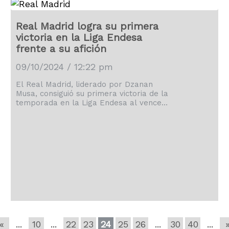
Real Madrid logra su primera
victoria en la Liga Endesa
frente a su afición
09/10/2024 / 12:22 pm
El Real Madrid, liderado por Dzanan
Musa, consiguió su primera victoria de la
temporada en la Liga Endesa al vencer
101-95 al Casademont Zaragoza.
«
...
10
...
22
23
24
25
26
...
30
40
...