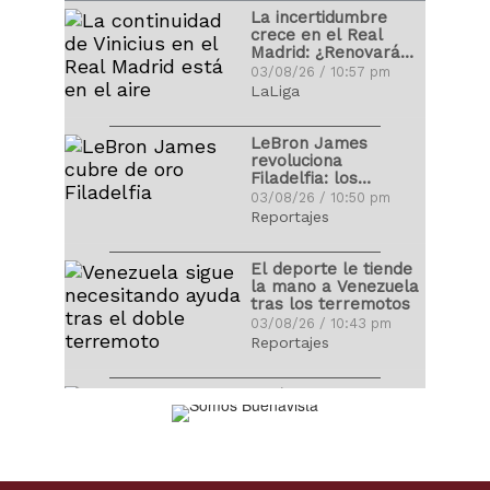
Fernando Alonso la
La incertidumbre
Fórmula 1 se despide
crece en el Real
por las vacaciones
30/07/17 / 5:32 pm
Madrid: ¿Renovará
Lineup de Venezuela,
Vinicius?
03/08/26 / 10:57 pm
con fuerza
LaLiga
descomunal
Cristiano Ronaldo
09/03/17 / 11:37 pm
publicó fotografía
LeBron James
con sus hijos recién
revoluciona
nacidos
29/06/17 / 8:40 pm
Filadelfia: los
Clásico Mundial de
precios de las
03/08/26 / 10:50 pm
Béisbol levanta el
entradas se
Reportajes
telón con claros
disparan
Juan Arango recibió
favoritos
09/03/17 / 11:32 pm
homenaje de la
El deporte le tiende
Vinotinto
la mano a Venezuela
09/06/17 / 8:33 am
tras los terremotos
03/08/26 / 10:43 pm
Reportajes
LaLiga 2026-2027 ya
tiene calendario:
estas son las fechas
claves
03/08/26 / 10:36 pm
LaLiga