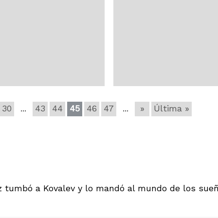
sean seguir en la lucha del
blaugrana en tiempos en lo
 liguero.
al masculino le cuesta atra
la era post Messi.
30
...
43
44
45
46
47
...
»
Última »
z tumbó a Kovalev y lo mandó al mundo de los sue