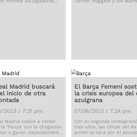
on muchos los jugadores
Denver Nuggets y los Miam
e están quejando de las
se jugarán el tan ansiado an
.
eal Madrid buscará
El Barça Femení sost
el inicio de otra
la crisis europea del
ontada
azulgrana
6/2023 / 7:31 pm
07/06/2023 / 7:24 pm
al Madrid vuelve a recibir
Con su segunda consagraci
 la ‘Penya’ con la obligación
tres años, las chicas del Ba
nar o ganar, especialmente
ponen la cara por el escud