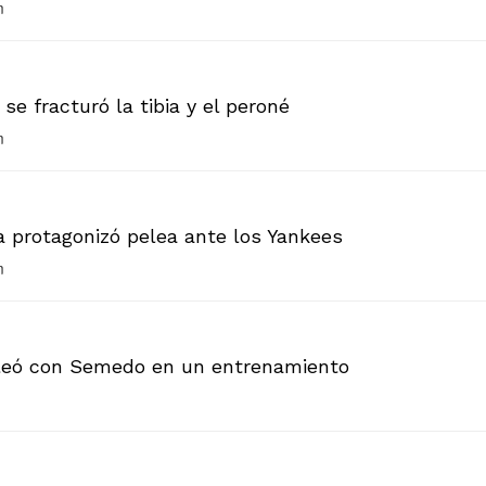
m
se fracturó la tibia y el peroné
m
a protagonizó pelea ante los Yankees
m
leó con Semedo en un entrenamiento