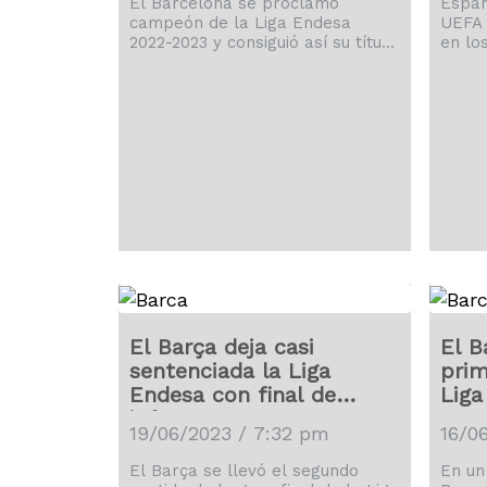
El Barcelona se proclamó
Españ
campeón de la Liga Endesa
UEFA 
2022-2023 y consiguió así su título
en lo
liguero número 20 en su historia,
lleva
después de barrer al Real
econó
Madrid.
El Barça deja casi
El B
sentenciada la Liga
prim
Endesa con final de
Liga
infarto
19/06/2023 / 7:32 pm
16/0
El Barça se llevó el segundo
En un