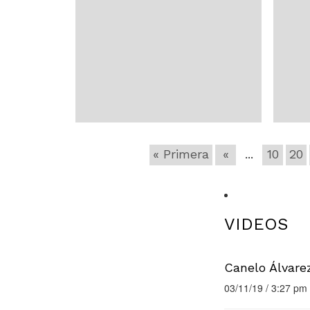
Madrid 90-73 contra el Joventut
si de
Badalona.
título
« Primera
«
...
10
20
VIDEOS
Canelo Álvare
03/11/19 / 3:27 pm