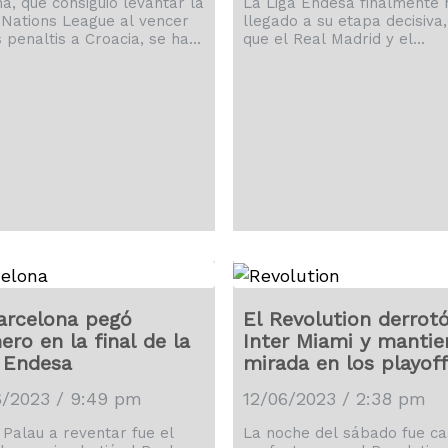
a, que consiguió levantar la
La Liga Endesa finalmente 
Nations League al vencer
llegado a su etapa decisiva,
s penaltis a Croacia, se ha
que el Real Madrid y el
do un gran premio
Barcelona lucharán por el t
mico.
de campeón.
arcelona pegó
El Revolution derrotó
ero en la final de la
Inter Miami y mantie
 Endesa
mirada en los playoff
6/2023 / 9:49 pm
12/06/2023 / 2:38 pm
 Palau a reventar fue el
La noche del sábado fue ca