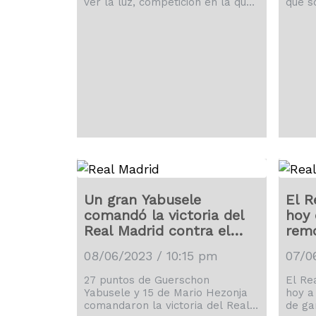
ver la luz, competición en la que
que s
España, Croacia, Italia y los
que s
Países Bajos buscarán levantar
bolas
este título continental.
Un gran Yabusele
El R
comandó la victoria del
hoy 
Real Madrid contra el
rem
Joventut
08/06/2023 / 10:15 pm
07/0
27 puntos de Guerschon
El Re
Yabusele y 15 de Mario Hezonja
hoy a
comandaron la victoria del Real
de ga