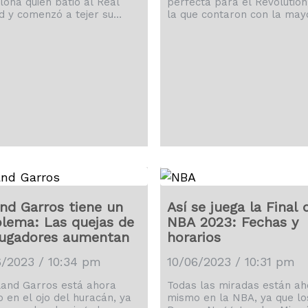
lona quien batió al Real
perfecta para el Revolution
d y comenzó a tejer su
la que contaron con la may
cha de la última
asistencia de la temporada
ación.
llevaron los 3 puntos ante 
Inter Miami, próximo equipo
Lionel Messi.
nd Garros tiene un
Así se juega la Final 
lema: Las quejas de
NBA 2023: Fechas y
jugadores aumentan
horarios
6/2023 / 10:34 pm
10/06/2023 / 10:31 pm
land Garros está ahora
Todas las miradas están ah
 en el ojo del huracán, ya
mismo en la NBA, ya que lo