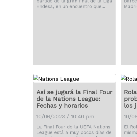
partido de la gran final de la Liga
Barce
Endesa, en un encuentro que
Madri
estuvo repleto de emociones.
revan
elimin
Así se jugará la Final Four
Rola
de la Nations League:
prob
Fechas y horarios
los 
10/06/2023 / 10:40 pm
10/0
La Final Four de la UEFA Nations
El Ro
League está a muy pocos días de
mismo