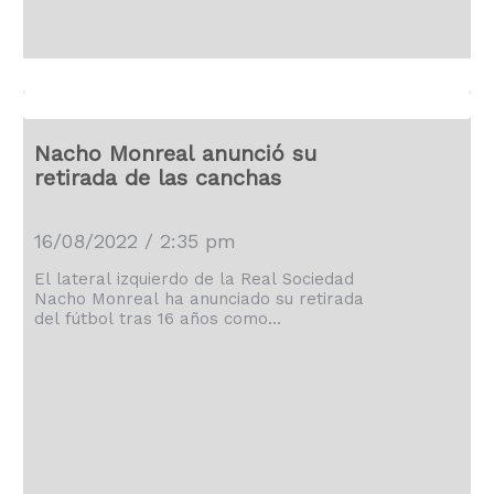
acuerdo que se cerrará este viernes
entre Real Madrid y Manchester United.
"El […]
Nacho Monreal anunció su
retirada de las canchas
16/08/2022 / 2:35 pm
El lateral izquierdo de la Real Sociedad
Nacho Monreal ha anunciado su retirada
del fútbol tras 16 años como
profesional: "Mi rodilla me manda un
mensaje claro, no doy para más". Así lo
ha señalado en su cuenta de Instagram
el jugador navarro formado en la
cantera de Osasuna, quien ha explicado
que "se acaba una etapa y empieza
otra". "Soy feliz. Y me siento bien. Eso
me da tranquilidad", […]