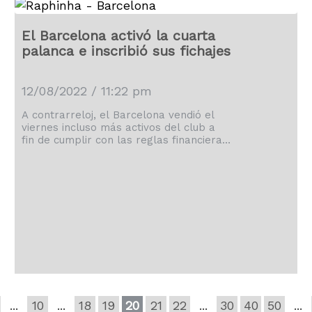
El Barcelona activó la cuarta
palanca e inscribió sus fichajes
12/08/2022 / 11:22 pm
A contrarreloj, el Barcelona vendió el
viernes incluso más activos del club a
fin de cumplir con las reglas financieras
de La Liga española para habilitar a
Robert Lewandowski y otros fichajes
con el objetivo de que jueguen en su
primer partido de la campaña. El club
catalán, metido en problemas
financieros, sólo fue capaz de
garantizar que su fichaje estelar
estuviera disponible para el duelo
sabatino frente al Rayo […]
...
10
...
18
19
20
21
22
...
30
40
50
...