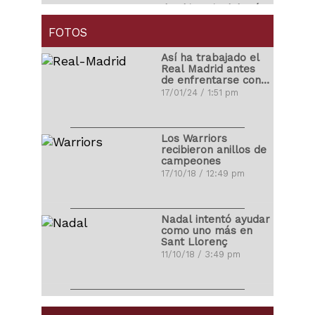
Ibrahimovic debutó
con golazo en la
MLS
FOTOS
01/04/18 / 4:14 pm
Así ha trabajado el
Real Madrid antes
de enfrentarse con
Carlos Correa
el Atleti
17/01/24 / 1:51 pm
propuso matrimonio
a su novia
03/11/17 / 10:48 pm
Los Warriors
recibieron anillos de
campeones
Ronald Vargas se
17/10/18 / 12:49 pm
fracturó la tibia y el
peroné
22/10/17 / 10:08 pm
Nadal intentó ayudar
como uno más en
Sant Llorenç
Miguel Cabrera
11/10/18 / 3:49 pm
protagonizó pelea
ante los Yankees
26/08/17 / 10:35 am
LeBron James
debutó con Los