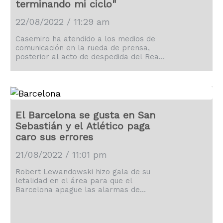
terminando mi ciclo"
22/08/2022 / 11:29 am
Casemiro ha atendido a los medios de
comunicación en la rueda de prensa,
posterior al acto de despedida del Real
Madrid, en la que el brasileño ha
explicado las razones de su adiós, pero
también ha repasado los buenos
momentos vividos y los recuerdos que le
acompañarán por siempre.
El Barcelona se gusta en San
Sebastián y el Atlético paga
caro sus errores
21/08/2022 / 11:01 pm
Robert Lewandowski hizo gala de su
letalidad en el área para que el
Barcelona apague las alarmas de
preocupación a su alrededor.