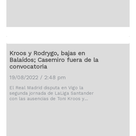
Real Madrid estaba en su peor
momento, y con ello abrieron la puerta
a la goleada 4-1 en una visita al […]
Kroos y Rodrygo, bajas en
Balaídos; Casemiro fuera de la
convocatoria
19/08/2022 / 2:48 pm
El Real Madrid disputa en Vigo la
segunda jornada de LaLiga Santander
con las ausencias de Toni Kroos y
Rodrygo Goes, más los descartes de
Casemiro a horas de que se haga oficial
su traspaso al Manchester United y el
de Álvaro Odriozola que sigue buscando
acomodo en un club. Los planes de
Carlo Ancelotti se han visto trastocados