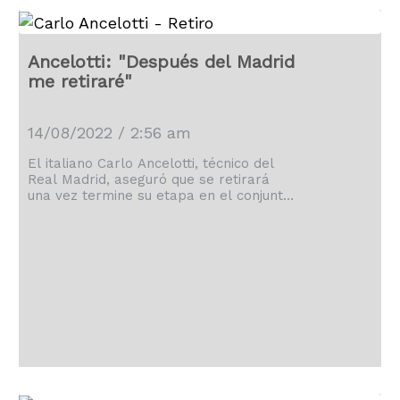
Ancelotti: "Después del Madrid
me retiraré"
14/08/2022 / 2:56 am
El italiano Carlo Ancelotti, técnico del
Real Madrid, aseguró que se retirará
una vez termine su etapa en el conjunto
blanco, decisión que cree tiene sentido
ya que el Real Madrid "es la cima del
fútbol". "Esta etapa en el Madrid pone
fin a mi carrera. Después de los blancos
lo dejo. El Madrid es la cima del fútbol,
tiene sentido poner fin aquí a esta
experiencia", explicó en una […]