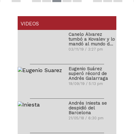
VIDEOS
Canelo Álvarez
tumbó a Kovalev y lo
mandó al mundo de
los sueños
03/11/19 / 3:27 pm
Eugenio Suárez
superó récord de
Andrés Galarraga
19/09/19 / 5:13 pm
Andrés Iniesta se
despidió del
Barcelona
21/05/18 / 6:30 pm