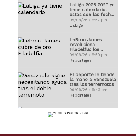
Fernando Alonso la
LaLiga 2026-2027 ya
Fórmula 1 se despide
tiene calendario:
por las vacaciones
30/07/17 / 5:32 pm
estas son las fechas
Lineup de Venezuela,
claves
09/08/26 / 8:57 pm
con fuerza
LaLiga
descomunal
Cristiano Ronaldo
09/03/17 / 11:37 pm
publicó fotografía
LeBron James
con sus hijos recién
revoluciona
nacidos
29/06/17 / 8:40 pm
Filadelfia: los
Clásico Mundial de
precios de las
09/08/26 / 8:50 pm
Béisbol levanta el
entradas se
Reportajes
telón con claros
disparan
Juan Arango recibió
favoritos
09/03/17 / 11:32 pm
homenaje de la
El deporte le tiende
Vinotinto
la mano a Venezuela
09/06/17 / 8:33 am
tras los terremotos
09/08/26 / 8:43 pm
Reportajes
Conmoción en
Argentina: Murió
Jorge Messi
09/08/26 / 8:36 pm
Actualidad