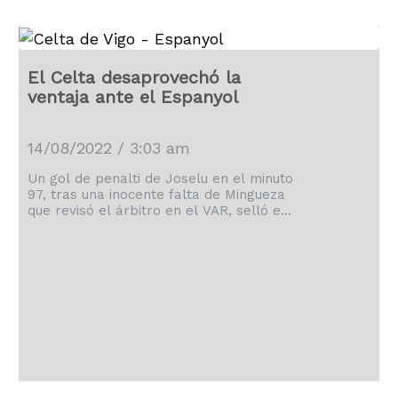
El Celta desaprovechó la
ventaja ante el Espanyol
14/08/2022 / 3:03 am
Un gol de penalti de Joselu en el minuto
97, tras una inocente falta de Mingueza
que revisó el árbitro en el VAR, selló el
empate en el primer partido de la
temporada en Balaídos (2-2), un
igualado duelo en el que el RC Celta
malgastó ante el RCD Espanyol una
ventaja de dos tantos. Cuatro fichajes
colocó cada entrenador en su equipo
titular, con una cara nueva por línea. […]