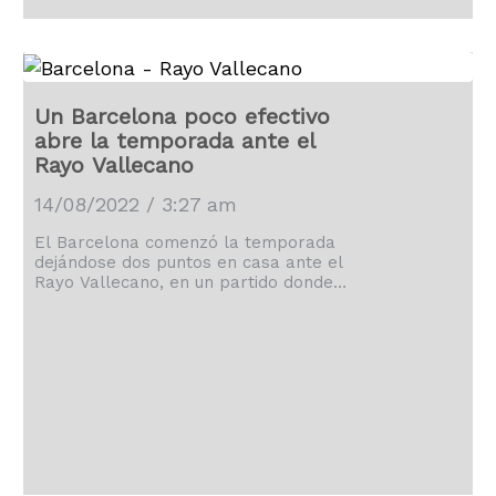
Un Barcelona poco efectivo
abre la temporada ante el
Rayo Vallecano
14/08/2022 / 3:27 am
El Barcelona comenzó la temporada
dejándose dos puntos en casa ante el
Rayo Vallecano, en un partido donde
ningún gol subió al marcador. Hasta
ahora solo habían buenas noticias para
el barcelonismo: palancas activadas,
fichajes ilusionantes y victorias en los
amistosos. Las expectativas eran altas
y más de ochenta mil aficionados
asistieron a un caluroso Camp Nou, a
ver con ansias el primer partido oficial
de Lewandowski, Raphinha, Christensen
y […]