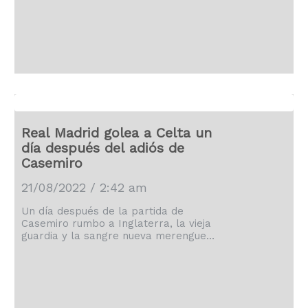
Real Madrid golea a Celta un
día después del adiós de
Casemiro
21/08/2022 / 2:42 am
Un día después de la partida de
Casemiro rumbo a Inglaterra, la vieja
guardia y la sangre nueva merengue
sacaron el pecho para obtener la
victoria en La Liga española. Los
veteranos Karim Benzema y Luka
Modric aportaron el sábado un par de
dianas antes del descanso, cuando el