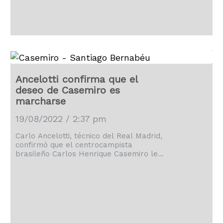
por la inesperada situación con el
brasileño Casemiro. El centrocampista
se […]
Ancelotti confirma que el
deseo de Casemiro es
marcharse
19/08/2022 / 2:37 pm
Carlo Ancelotti, técnico del Real Madrid,
confirmó que el centrocampista
brasileño Carlos Henrique Casemiro le
ha comunicado este viernes su deseo de
abandonar el club y firmar por el
Manchester United. "Es un tema que he
hablado esta mañana con él, quiere
probar un nuevo desafío, una nueva
oportunidad", confirmó Ancelotti en
rueda de prensa, adelantando el