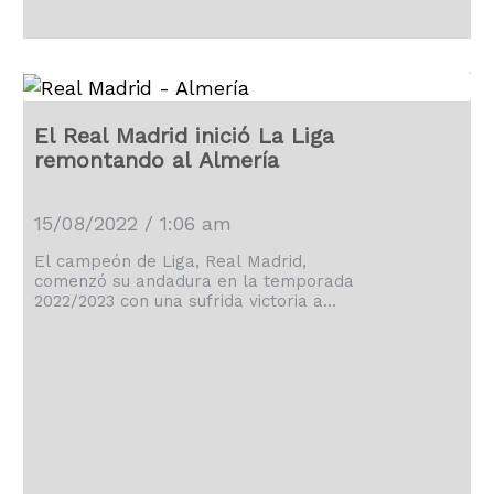
El Real Madrid inició La Liga
remontando al Almería
15/08/2022 / 1:06 am
El campeón de Liga, Real Madrid,
comenzó su andadura en la temporada
2022/2023 con una sufrida victoria a
domicilio (1-2) frente al Almería, recién
ascendido a Primera, que se adelantó a
los seis minutos con un tanto de
Ramazani y le obligó a ir a remolque
hasta encontrar la remontada en el
segundo periodo con las dianas de
Lucas Vázquez y de David Alaba, este de
falta directa y en […]