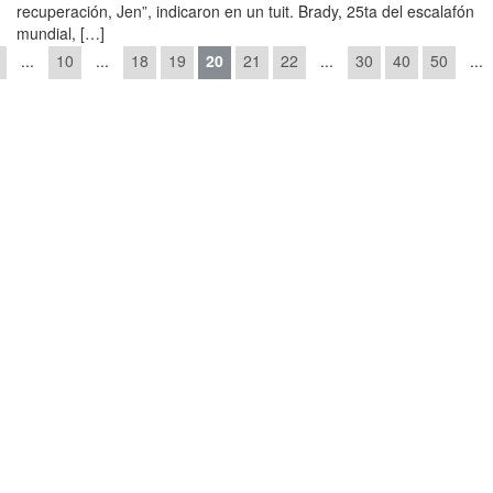
recuperación, Jen”, indicaron en un tuit. Brady, 25ta del escalafón
mundial, […]
...
10
...
18
19
20
21
22
...
30
40
50
...