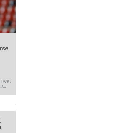
rse
 Real
us
 a
recto
ons, a
Copa
l
a