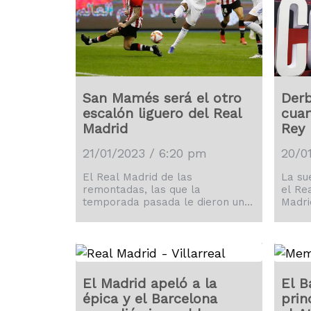
San Mamés será el otro
Derb
escalón liguero del Real
cuar
Madrid
Rey
21/01/2023 / 6:20 pm
20/0
El Real Madrid de las
La su
remontadas, las que la
el Rea
temporada pasada le dieron una
Madri
nueva Liga de Campeones,
cuart
regresó esta semana para darle
Rey, 
en Villarreal el pase a cuartos
jugar
de final de la Copa del Rey y
Berna
amenazar de esa manera al
Athletic Club en San Mamés,
El Madrid apeló a la
El B
donde le espera un rival también
épica y el Barcelona
prin
vivo en Copa e ilusionado con