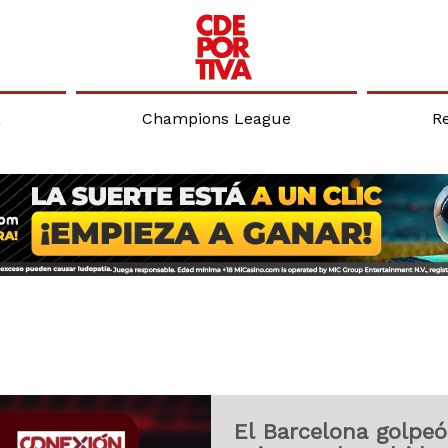
a
Champions League
R
El Barcelona golpeó