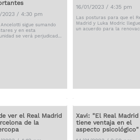
rtantes
16/01/2023 / 4:35 pm
1/2023 / 4:30 pm
Las posturas para que el R
Madrid y Luka Modric llegu
 Ancelotti sigue sumando
un acuerdo para la renovac
tares y en esta
muy favorable. No se ha te
unidad se verá perjudicado
problemas en que el croat
e dos de sus pilares en el
renueve por un año y según
ma estarán de baja para
rendimiento, este se extien
rtidos contra el Villarreal
año a la vez. Pero hay una
opa del Rey y Athletic por
exigencia que hace el Real
a. Así lo adelantó nuestro
Madrid para concretar la
ñero Diego Mengual a
renovación. Tal como adela
s de su cuenta en twitter
Diego Mengual, el Real Mad
ualEnLinea Aurélien
exige a Luka Modric […]
améni y David Alaba no
 de la partida ante los dos
es que más canas le […]
e ver el Real Madrid
Xavi: "El Real Madrid
rcelona de la
tiene ventaja en el
ercopa
aspecto psicológico"