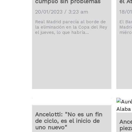
cumplió sin problemas
el A
retornar a los puestos europeos
de la tabla. Un Athletic que […]
20/01/2023 / 3:23 am
18/0
Real Madrid parecía al borde de
El Ba
la eliminación en la Copa del Rey
Madri
el jueves, lo que habría
miérc
representado otro golpe
acuer
desmoralizador, apenas días
Memph
después de caer en la final de la
ha en
Supercopa ante el odiado rival
Ciuda
Barcelona en Arabia Saudí. Pero
con p
con tres goles en menos de 30
infor
minutos, el conjunto Merengue
entid
remontó un déficit de dos tantos
tanto
en el primer tiempo y superó el
convo
jueves 3-2 al Villarreal […]
Barça
conoc
Ancelotti: "No es un fin
de ciclo, es el inicio de
Ance
uno nuevo"
piez