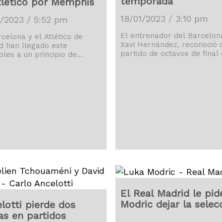
temporada"
tlético por Memphis
18/01/2023 / 3:10 pm
1/2023 / 5:52 pm
El entrenador del Barcelon
rcelona y el Atlético de
Xavi Hernández, reconoció 
d han llegado este
partido de octavos de final 
oles a un principio de
Copa del Rey de este jueve
do para el traspaso de
el Ceuta llega para su equi
is Depay, quien ya no se
el mejor momento" de la
trenado esta tarde en la
temporada, "aunque", advirti
d Deportiva Joan Gamper
"no podemos despistarnos 
ermiso del club, según
desviarnos del objetivo". Es
maron a EFE fuentes de la
objetivo, según Xavi, no es 
ad azulgrana. Memphis, por
que "ganar títulos", después
, no entrará en la
que el pasado domingo
catoria que el técnico del
estrenara su palmarés co
, Xavi Hernández, dará a
técnico del conjunto azulgr
er el entrenamiento de […]
con […]
El Real Madrid le pid
Modric dejar la selec
lotti pierde dos
as en partidos