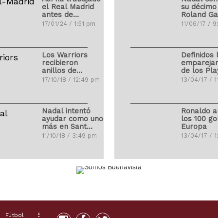
el Real Madrid
su décimo
antes de
Roland Ga
enfrentarse con
17/01/24 / 1:51 pm
11/06/17 / 
el Atleti
Los Warriors
Definidos 
recibieron
empareja
anillos de
de los Pla
campeones
de la NBA
17/10/18 / 12:49 pm
13/04/17 / 1
Nadal intentó
Ronaldo a
ayudar como uno
los 100 go
más en Sant
Europa
Llorenç
11/10/18 / 3:49 pm
13/04/17 / 
LeBron James
76 venezo
debutó con Los
saltan de
Ángeles Lakers
al terreno
Grandes L
01/10/18 / 4:27 pm
02/04/17 / 
Fútbol