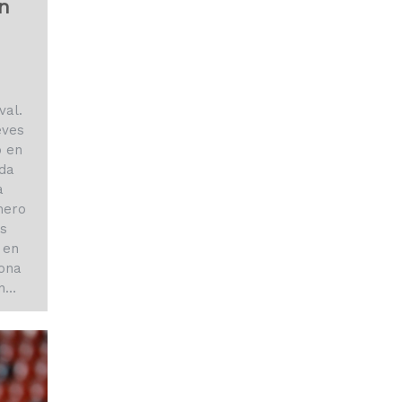
n
val.
eves
o en
ida
a
mero
os
 en
ona
n
o