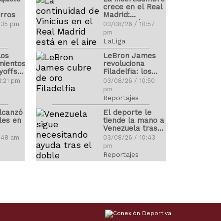
crece en el Real
rros
Madrid:
¿Renovará
9:35 pm
03/08/26 / 10:57
Vinicius?
pm
LaLiga
los
LeBron James
mientos
revoluciona
yoffs
Filadelfia: los
precios de las
1:21 pm
03/08/26 / 10:50
entradas se
pm
disparan
Reportajes
lcanzó
El deporte le
les en
tiende la mano a
Venezuela tras
los terremotos
1:48 am
03/08/26 / 10:43
pm
Reportajes
lanos
LaLiga 2026-
sde hoy
2027 ya tiene
 de las
calendario: estas
igas
son las fechas
5:48 pm
03/08/26 / 10:36
claves
pm
LaLiga