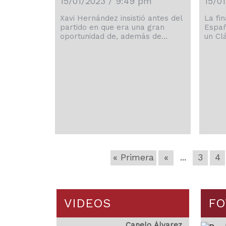
15/01/2023 / 9:49 pm
15/0
Xavi Hernández insistió antes del
La fi
partido en que era una gran
Españ
oportunidad de, además de
un Cl
ganar el que ha sido su primer
forma
título como técnico del
de Ca
Barcelona, dar un impulso a su
jugan
proyecto que arrancó hace 14
el FC
meses, y cumplió doblegando al
más e
campeón de Europa y Liga de la
LaLig
pasada temporada con un
trabaj
contundente 1-3 en la final de la
jugad
Supercopa de España disputada
poco 
en Riad. Un partido que se […]
este 
« Primera
«
...
3
4
VIDEOS
FO
Canelo Álvarez