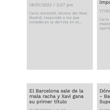
impo
18/01/2023 / 2:07 pm
17/0
Carlo Ancelotti, técnico del Real
Madrid, respondió a los que
Carlo
consideran la derrota en el
males
clásico de la Supercopa de
oport
España como el final de una
porqu
época y el inicio de una nueva
esque
era, y afirmó que su equipo no
los pa
está viviendo "un fin de ciclo" sino
por C
"el inicio de uno nuevo". "El Real
LaLig
Madrid es un equipo joven. Todos
compa
hablan de Modric, Kroos y
travé
Benzema pero hay que hablar
@Meng
[…]
Tchou
serán
rival
El Barcelona sale de la
Dónd
mala racha y Xavi gana
- Ba
su primer título
Sup