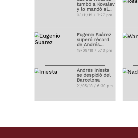
tumbó a Kovalev
y lo mandó al
mundo de los
03/11/19 / 3:27 pm
sueños
Eugenio Suárez
superó récord
de Andrés
Galarraga
19/09/19 / 5:13 pm
Andrés Iniesta
se despidió del
Barcelona
21/05/18 / 6:30 pm
Ibrahimovic
debutó con
golazo en la
MLS
01/04/18 / 4:14 pm