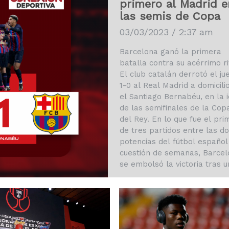
primero al Madrid e
las semis de Copa
03/03/2023 / 2:37 am
Barcelona ganó la primera
batalla contra su acérrimo ri
El club catalán derrotó el ju
1-0 al Real Madrid a domicili
el Santiago Bernabéu, en la 
de las semifinales de la Cop
del Rey. En lo que fue el pri
de tres partidos entre las d
potencias del fútbol español
cuestión de semanas, Barcel
se embolsó la victoria tras u
autogol del zaguero brasileñ
Éder Militão en…