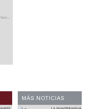
tiene
 con
 vez
tiene
as y
entaja
n más
ros
MÁS NOTICIAS
quistó
La incertidumbre