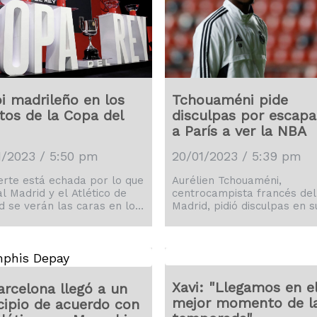
i madrileño en los
Tchouaméni pide
tos de la Copa del
disculpas por escapa
a París a ver la NBA
1/2023 / 5:50 pm
20/01/2023 / 5:39 pm
erte está echada por lo que
Aurélien Tchouaméni,
l Madrid y el Atlético de
centrocampista francés del
d se verán las caras en los
Madrid, pidió disculpas en s
os de final de la Copa del
redes sociales tras su viaje
en una eliminatoria que se
París para presenciar en di
á en el estadio Santiago
el partido de la NBA entre
béu.
Chicago Bulls y Detroit Pist
la hora que club jugaba la 
del Rey ante el Villarreal.
Xavi: "Llegamos en e
arcelona llegó a un
mejor momento de l
cipio de acuerdo con