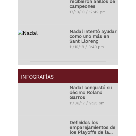
recibieron anillos de
campeones
Ronald Vargas se
17/10/18 / 12:49 pm
fracturó la tibia y el
peroné
22/10/17 / 10:08 pm
Nadal intentó ayudar
como uno más en
Sant Llorenç
Miguel Cabrera
11/10/18 / 3:49 pm
protagonizó pelea
ante los Yankees
26/08/17 / 10:35 am
LeBron James
debutó con Los
Ángeles Lakers
INFOGRAFÍAS
Neymar se peleó
01/10/18 / 4:27 pm
con Semedo en un
Nadal conquistó su
entrenamiento
décimo Roland
28/07/17 / 1:14 pm
Garros
Wenger se despidió
11/06/17 / 9:35 pm
del Arsenal con
victoria
Michael Phelps
13/05/18 / 6:14 pm
perdió competencia
Definidos los
ante tiburón blanco
emparejamientos de
26/07/17 / 8:38 pm
los Playoffs de la