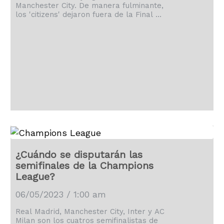
Manchester City. De manera fulminante,
los 'citizens' dejaron fuera de la Final de
la UEFA Champions League. Bernardo
Silva fue la gran estrella del partido con
dos goles. Si bien el Real Madrid no se
presentó en el Etihad, los blancos no
mancharon la camiseta. Fue frustrante
el hecho de que, apretando y poniendo
solo un poco de orden, se pudo crear el
[…]
¿Cuándo se disputarán las
semifinales de la Champions
League?
06/05/2023 / 1:00 am
Real Madrid, Manchester City, Inter y AC
Milan son los cuatros semifinalistas de