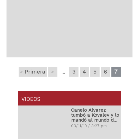
estadio Santiago Bernabéu, en un duelo
correspondiente a la ida de los cuartos
de final de la UEFA Champions League.
« Primera
«
...
3
4
5
6
7
VIDEOS
Canelo Álvarez
tumbó a Kovalev y lo
mandó al mundo de
los sueños
03/11/19 / 3:27 pm