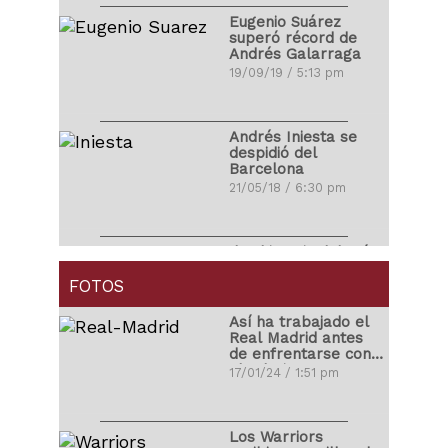
Eugenio Suárez
superó récord de
Andrés Galarraga
19/09/19 / 5:13 pm
Andrés Iniesta se
despidió del
Barcelona
21/05/18 / 6:30 pm
Ibrahimovic debutó
con golazo en la
MLS
FOTOS
01/04/18 / 4:14 pm
Así ha trabajado el
Real Madrid antes
de enfrentarse con
Carlos Correa
el Atleti
17/01/24 / 1:51 pm
propuso matrimonio
a su novia
03/11/17 / 10:48 pm
Los Warriors